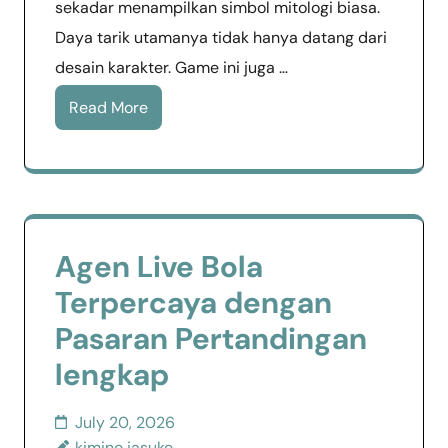
sekadar menampilkan simbol mitologi biasa.
Daya tarik utamanya tidak hanya datang dari
desain karakter. Game ini juga …
Read More
Agen Live Bola
Terpercaya dengan
Pasaran Pertandingan
lengkap
July 20, 2026
kimino jasuke