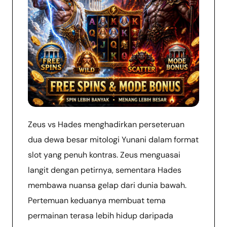
Zeus vs Hades menghadirkan perseteruan
dua dewa besar mitologi Yunani dalam format
slot yang penuh kontras. Zeus menguasai
langit dengan petirnya, sementara Hades
membawa nuansa gelap dari dunia bawah.
Pertemuan keduanya membuat tema
permainan terasa lebih hidup daripada