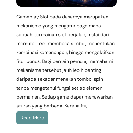
Gameplay Slot pada dasarnya merupakan
mekanisme yang mengatur bagaimana
sebuah permainan slot berjalan, mulai dari
memutar reel, membaca simbol, menentukan
kombinasi kemenangan, hingga mengaktifkan
fitur bonus. Bagi pemain pemula, memahami
mekanisme tersebut jauh lebih penting
daripada sekadar menekan tombol spin
tanpa mengetahui fungsi setiap elemen
permainan. Setiap game dapat menawarkan
aturan yang berbeda. Karena itu, …
Read More