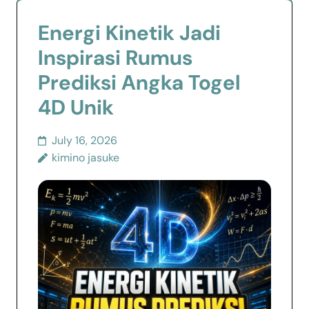
Energi Kinetik Jadi
Inspirasi Rumus
Prediksi Angka Togel
4D Unik
July 16, 2026
kimino jasuke