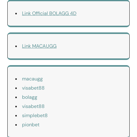
Link Official BOLAGG 4D
Link MACAUGG
macaugg
visabet88
bolagg
visabet88
simplebet8
pionbet