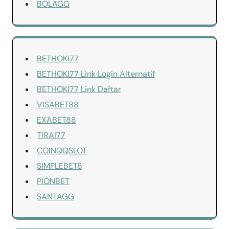
BOLAGG
BETHOKI77
BETHOKI77 Link Login Alternatif
BETHOKI77 Link Daftar
VISABET88
EXABET88
TIRAI77
COINQQSLOT
SIMPLEBET8
PIONBET
SANTAGG