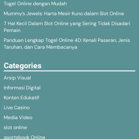
Togel Online dengan Mudah
Mummy’s Jewels: Harta Mesir Kuno dalam Slot Online
7 Hal Kecil Dalam Slot Online yang Sering Tidak Disadari
Pemain
Panduan Lengkap Togel Online 4D: Kenali Pasaran, Jenis
Taruhan, dan Cara Membacanya
Categories
Arsip Visual
Informasi Digital
Konten Edukatif
Live Casino
Media Video
slot online
sportsbook Online