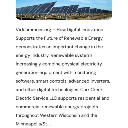
Vidcommons.org – How Digital Innovation
Supports the Future of Renewable Energy
demonstrates an important change in the
energy industry. Renewable systems
increasingly combine physical electricity-
generation equipment with monitoring
software, smart controls, advanced inverters,
and other digital technologies. Carr Creek
Electric Service LLC supports residential and
commercial renewable energy projects
throughout Western Wisconsin and the
Minneapolis/St. …