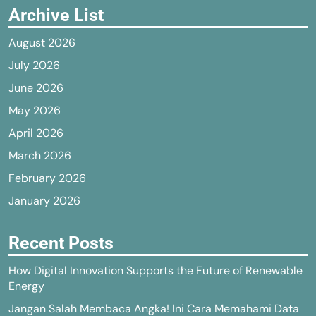
Archive List
August 2026
July 2026
June 2026
May 2026
April 2026
March 2026
February 2026
January 2026
Recent Posts
How Digital Innovation Supports the Future of Renewable
Energy
Jangan Salah Membaca Angka! Ini Cara Memahami Data