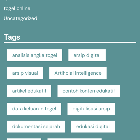
togel online
Uncategorized
Tags
analisis angka togel
arsip digital
arsip visual
Artificial Intelligence
artikel edukatif
contoh konten edukatif
data keluaran togel
digitalisasi arsip
dokumentasi sejarah
edukasi digital