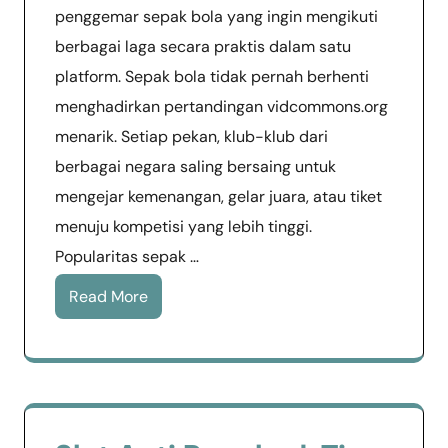
penggemar sepak bola yang ingin mengikuti
berbagai laga secara praktis dalam satu
platform. Sepak bola tidak pernah berhenti
menghadirkan pertandingan vidcommons.org
menarik. Setiap pekan, klub-klub dari
berbagai negara saling bersaing untuk
mengejar kemenangan, gelar juara, atau tiket
menuju kompetisi yang lebih tinggi.
Popularitas sepak …
Read More