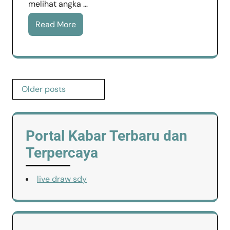
melihat angka …
Read More
Posts
Older posts
navigation
Portal Kabar Terbaru dan
Terpercaya
live draw sdy