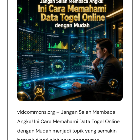
vidcommons.org – Jangan Salah Membaca
Angka! Ini Cara Memahami Data Togel Online
dengan Mudah menjadi topik yang semakin