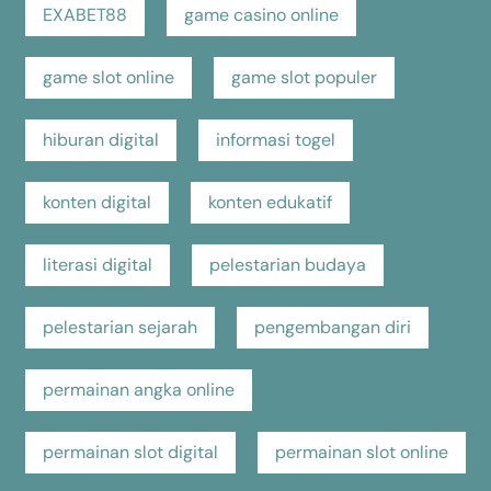
EXABET88
game casino online
game slot online
game slot populer
hiburan digital
informasi togel
konten digital
konten edukatif
literasi digital
pelestarian budaya
pelestarian sejarah
pengembangan diri
permainan angka online
permainan slot digital
permainan slot online