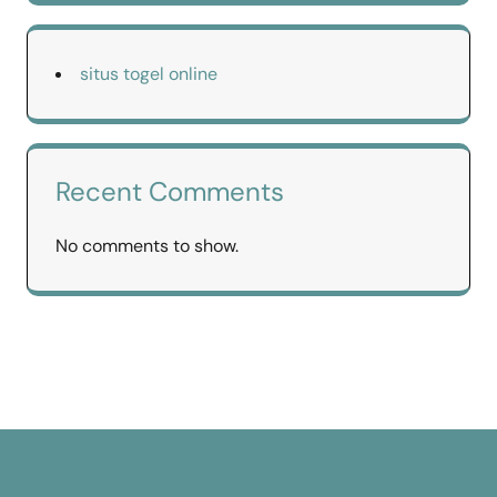
situs togel online
Recent Comments
No comments to show.