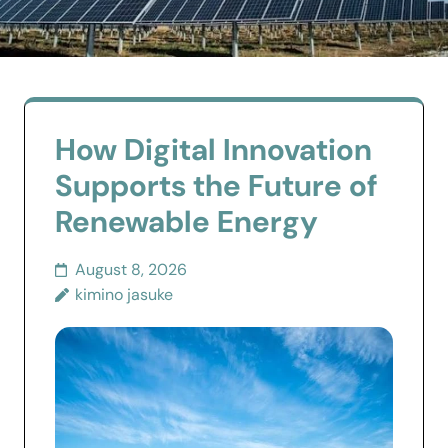
How Digital Innovation
Supports the Future of
Renewable Energy
August 8, 2026
kimino jasuke