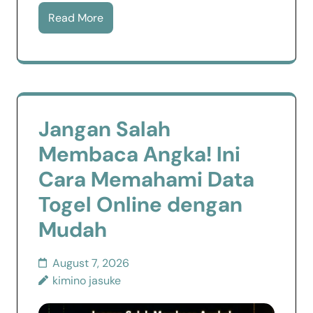
Read More
Jangan Salah
Membaca Angka! Ini
Cara Memahami Data
Togel Online dengan
Mudah
August 7, 2026
kimino jasuke