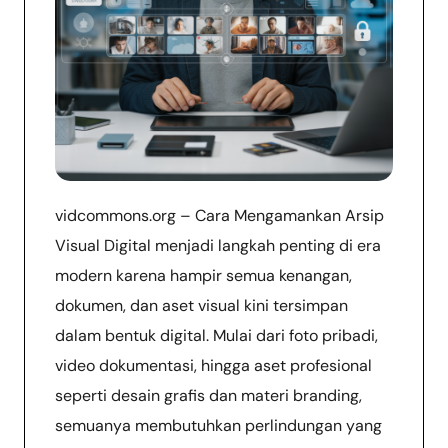
vidcommons.org – Cara Mengamankan Arsip
Visual Digital menjadi langkah penting di era
modern karena hampir semua kenangan,
dokumen, dan aset visual kini tersimpan
dalam bentuk digital. Mulai dari foto pribadi,
video dokumentasi, hingga aset profesional
seperti desain grafis dan materi branding,
semuanya membutuhkan perlindungan yang