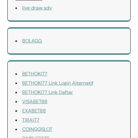
live draw sdy
BOLAGG
BETHOKI77
BETHOKI77 Link Login Alternatif
BETHOKI77 Link Daftar
VISABET88
EXABET88
TIRAI77
COINQQSLOT