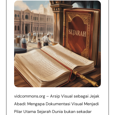
vidcommons.org – Arsip Visual sebagai Jejak
Abadi: Mengapa Dokumentasi Visual Menjadi
Pilar Utama Sejarah Dunia bukan sekadar