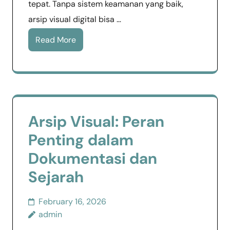
tepat. Tanpa sistem keamanan yang baik,
arsip visual digital bisa …
Read More
Arsip Visual: Peran
Penting dalam
Dokumentasi dan
Sejarah
February 16, 2026
admin