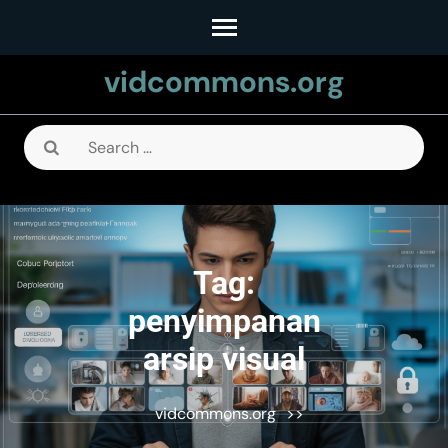
Skip
to
vidcommons.org
content
(Press
Enter)
Search
for:
Tag:
penyimpanan
arsip visual
vidcommons.org
>>