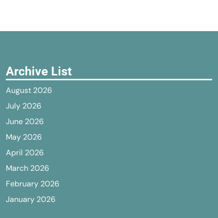
Archive List
August 2026
July 2026
June 2026
May 2026
April 2026
March 2026
February 2026
January 2026