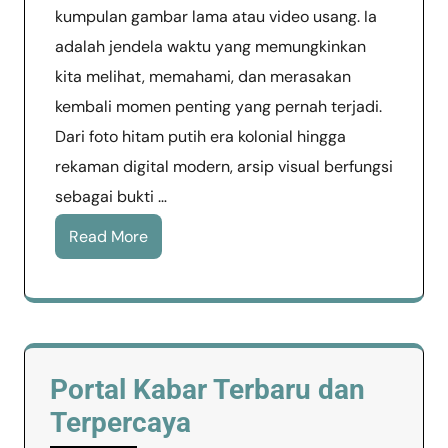
kumpulan gambar lama atau video usang. Ia
adalah jendela waktu yang memungkinkan
kita melihat, memahami, dan merasakan
kembali momen penting yang pernah terjadi.
Dari foto hitam putih era kolonial hingga
rekaman digital modern, arsip visual berfungsi
sebagai bukti …
Read More
Portal Kabar Terbaru dan
Terpercaya