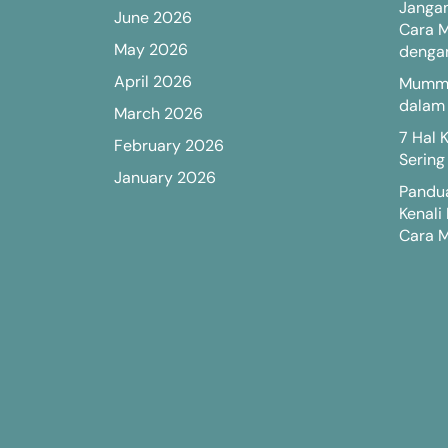
Jangan
June 2026
Cara M
May 2026
denga
April 2026
Mummy’
dalam 
March 2026
7 Hal 
February 2026
Sering
January 2026
Pandua
Kenali
Cara 