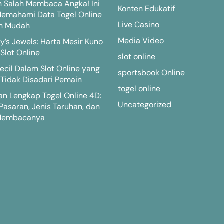
 Salah Membaca Angka! Ini
Konten Edukatif
emahami Data Togel Online
Live Casino
n Mudah
Media Video
s Jewels: Harta Mesir Kuno
Slot Online
slot online
Kecil Dalam Slot Online yang
sportsbook Online
 Tidak Disadari Pemain
togel online
n Lengkap Togel Online 4D:
Uncategorized
 Pasaran, Jenis Taruhan, dan
Membacanya