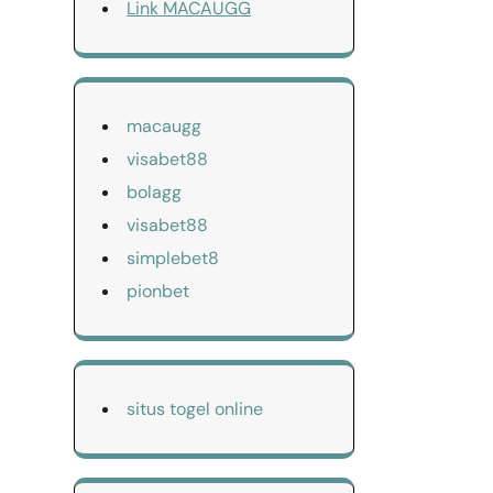
Link MACAUGG
macaugg
visabet88
bolagg
visabet88
simplebet8
pionbet
situs togel online