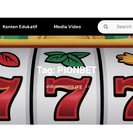
Search
Konten Edukatif
Media Video
for:
Tag:
PIONBET
vidcommons.org
>>