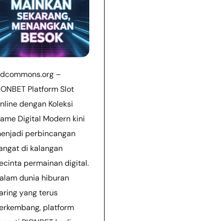
idcommons.org –
IONBET Platform Slot
nline dengan Koleksi
ame Digital Modern kini
enjadi perbincangan
angat di kalangan
ecinta permainan digital.
alam dunia hiburan
aring yang terus
erkembang, platform