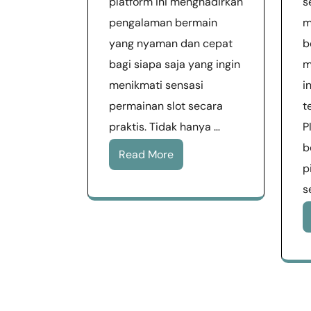
platform ini menghadirkan
s
pengalaman bermain
m
yang nyaman dan cepat
b
bagi siapa saja yang ingin
m
menikmati sensasi
i
permainan slot secara
t
praktis. Tidak hanya …
P
b
Read More
p
s