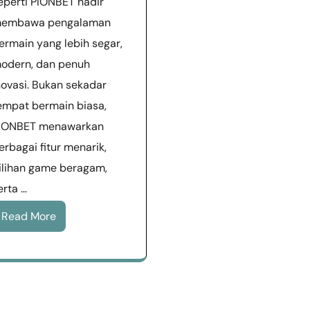
eperti PIONBET hadir
embawa pengalaman
ermain yang lebih segar,
odern, dan penuh
novasi. Bukan sekadar
empat bermain biasa,
IONBET menawarkan
erbagai fitur menarik,
ilihan game beragam,
erta …
Read More