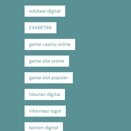
edukasi digital
EXABET88
game casino online
game slot online
game slot populer
hiburan digital
informasi togel
konten digital