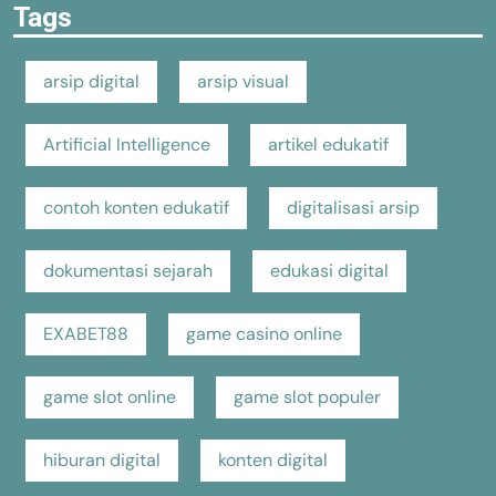
Tags
arsip digital
arsip visual
Artificial Intelligence
artikel edukatif
contoh konten edukatif
digitalisasi arsip
dokumentasi sejarah
edukasi digital
EXABET88
game casino online
game slot online
game slot populer
hiburan digital
konten digital