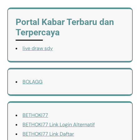
Portal Kabar Terbaru dan
Terpercaya
live draw sdy
BOLAGG
BETHOKI77
BETHOKI77 Link Login Alternatif
BETHOKI77 Link Daftar