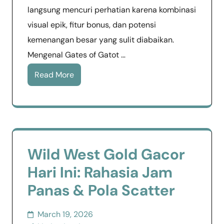
langsung mencuri perhatian karena kombinasi
visual epik, fitur bonus, dan potensi
kemenangan besar yang sulit diabaikan.
Mengenal Gates of Gatot …
Read More
Wild West Gold Gacor
Hari Ini: Rahasia Jam
Panas & Pola Scatter
March 19, 2026