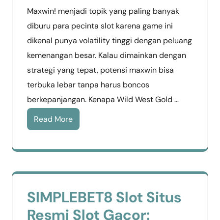
Maxwin! menjadi topik yang paling banyak
diburu para pecinta slot karena game ini
dikenal punya volatility tinggi dengan peluang
kemenangan besar. Kalau dimainkan dengan
strategi yang tepat, potensi maxwin bisa
terbuka lebar tanpa harus boncos
berkepanjangan. Kenapa Wild West Gold …
Read More
SIMPLEBET8 Slot Situs
Resmi Slot Gacor: