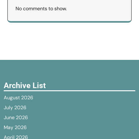
No comments to show.
Archive List
August 2026
July 2026
June 2026
May 2026
April 2026