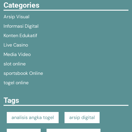
Categories
Arsip Visual
Informasi Digital
Konten Edukatif
Live Casino
Media Video
slot online
sportsbook Online
togel online
Tags
analisis angka togel
arsip digital