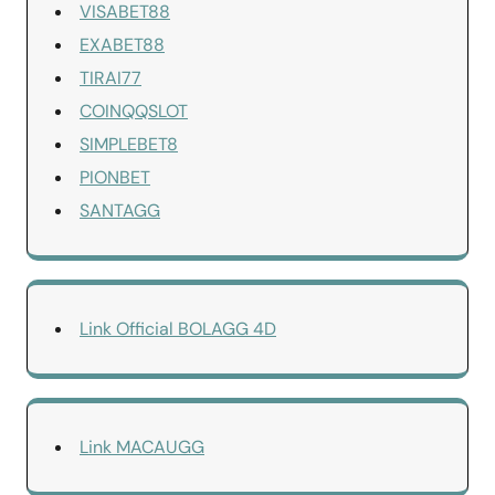
VISABET88
EXABET88
TIRAI77
COINQQSLOT
SIMPLEBET8
PIONBET
SANTAGG
Link Official BOLAGG 4D
Link MACAUGG