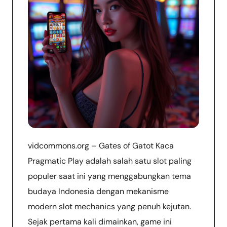
vidcommons.org – Gates of Gatot Kaca
Pragmatic Play adalah salah satu slot paling
populer saat ini yang menggabungkan tema
budaya Indonesia dengan mekanisme
modern slot mechanics yang penuh kejutan.
Sejak pertama kali dimainkan, game ini