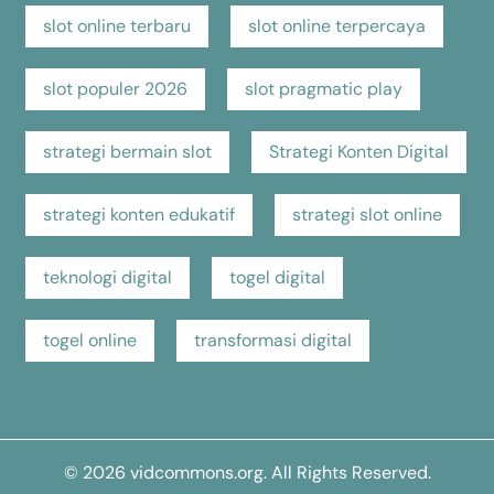
slot online terbaru
slot online terpercaya
slot populer 2026
slot pragmatic play
strategi bermain slot
Strategi Konten Digital
strategi konten edukatif
strategi slot online
teknologi digital
togel digital
togel online
transformasi digital
© 2026
vidcommons.org
. All Rights Reserved.