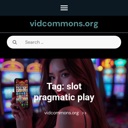
Skip
to
vidcommons.org
content
(Press
Enter)
Search
for:
Tag:
slot
pragmatic play
vidcommons.org
>>