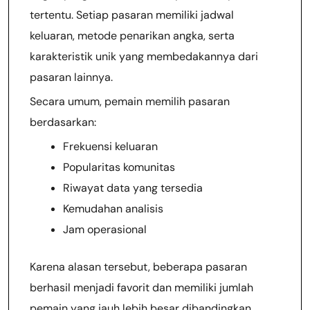
tertentu. Setiap pasaran memiliki jadwal
keluaran, metode penarikan angka, serta
karakteristik unik yang membedakannya dari
pasaran lainnya.
Secara umum, pemain memilih pasaran
berdasarkan:
Frekuensi keluaran
Popularitas komunitas
Riwayat data yang tersedia
Kemudahan analisis
Jam operasional
Karena alasan tersebut, beberapa pasaran
berhasil menjadi favorit dan memiliki jumlah
pemain yang jauh lebih besar dibandingkan