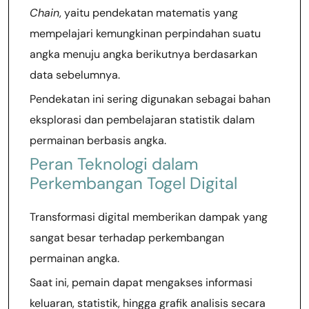
Chain
, yaitu pendekatan matematis yang
mempelajari kemungkinan perpindahan suatu
angka menuju angka berikutnya berdasarkan
data sebelumnya.
Pendekatan ini sering digunakan sebagai bahan
eksplorasi dan pembelajaran statistik dalam
permainan berbasis angka.
Peran Teknologi dalam
Perkembangan Togel Digital
Transformasi digital memberikan dampak yang
sangat besar terhadap perkembangan
permainan angka.
Saat ini, pemain dapat mengakses informasi
keluaran, statistik, hingga grafik analisis secara