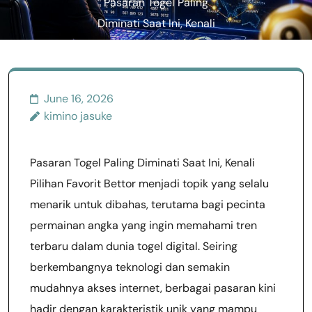
Pasaran Togel Paling
Diminati Saat Ini, Kenali
Pilihan Favorit Bettor
June 16, 2026
kimino jasuke
Pasaran Togel Paling Diminati Saat Ini, Kenali
Pilihan Favorit Bettor menjadi topik yang selalu
menarik untuk dibahas, terutama bagi pecinta
permainan angka yang ingin memahami tren
terbaru dalam dunia togel digital. Seiring
berkembangnya teknologi dan semakin
mudahnya akses internet, berbagai pasaran kini
hadir dengan karakteristik unik yang mampu