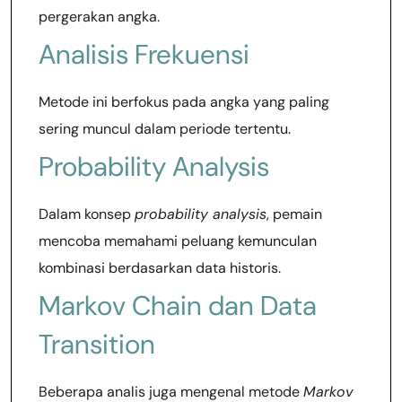
pergerakan angka.
Analisis Frekuensi
Metode ini berfokus pada angka yang paling
sering muncul dalam periode tertentu.
Probability Analysis
Dalam konsep
probability analysis
, pemain
mencoba memahami peluang kemunculan
kombinasi berdasarkan data historis.
Markov Chain dan Data
Transition
Beberapa analis juga mengenal metode
Markov