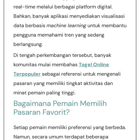
real-time melalui berbagai platform digital.
Bahkan, banyak aplikasi menyediakan visualisasi
data berbasis
machine learning
untuk membantu
pengguna memahami tren yang sedang
berlangsung.
Di tengah perkembangan tersebut, banyak
komunitas mulai membahas
Togel Online
Terpopuler
sebagai referensi untuk mengenali
pasaran yang memiliki tingkat aktivitas dan
minat pemain paling tinggi.
Bagaimana Pemain Memilih
Pasaran Favorit?
Setiap pemain memiliki preferensi yang berbeda.
Namun, secara umum terdapat beberapa