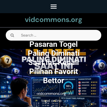
Skip
to
vidcommons.org
content
(Press
Enter)
Search
for:
Pasaran Togel
Paling Diminati
Saat Ini, Kenali
Pilihan Favorit
Bettor
vidcommons.org
>>
togel online
>>