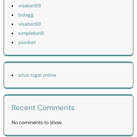
visabet88
bolagg
visabet88
simplebet8
pionbet
situs togel online
Recent Comments
No comments to show.