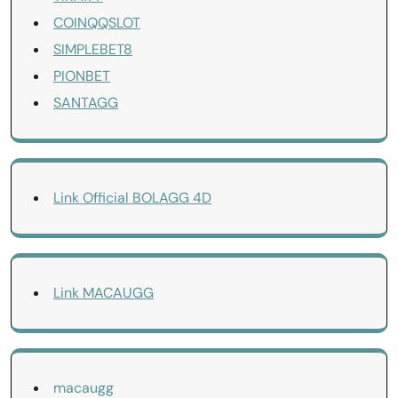
COINQQSLOT
SIMPLEBET8
PIONBET
SANTAGG
Link Official BOLAGG 4D
Link MACAUGG
macaugg