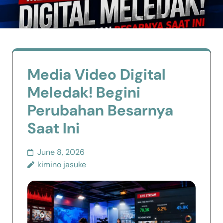
Media Video Digital
Meledak! Begini
Perubahan Besarnya
Saat Ini
June 8, 2026
kimino jasuke