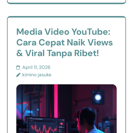
Media Video YouTube:
Cara Cepat Naik Views
& Viral Tanpa Ribet!
April 11, 2026
kimino jasuke