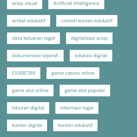
arsip visual
Artificial Intelligence
artikel edukatif
contoh konten edukatif
data keluaran togel
digitalisasi arsip
dokumentasi sejarah
edukasi digital
EXABET88
game casino online
game slot online
game slot populer
hiburan digital
informasi togel
konten digital
konten edukatif