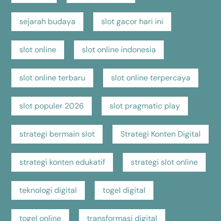
sejarah budaya
slot gacor hari ini
slot online
slot online indonesia
slot online terbaru
slot online terpercaya
slot populer 2026
slot pragmatic play
strategi bermain slot
Strategi Konten Digital
strategi konten edukatif
strategi slot online
teknologi digital
togel digital
togel online
transformasi digital