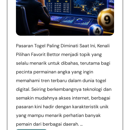
Pasaran Togel Paling Diminati Saat Ini, Kenali
Pilihan Favorit Bettor menjadi topik yang
selalu menarik untuk dibahas, terutama bagi
pecinta permainan angka yang ingin
memahami tren terbaru dalam dunia togel
digital. Seiring berkembangnya teknologi dan
semakin mudahnya akses internet, berbagai
pasaran kini hadir dengan karakteristik unik
yang mampu menarik perhatian banyak
pemain dari berbagai daerah. …