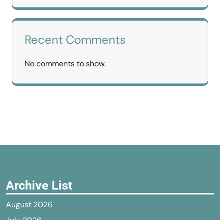
Recent Comments
No comments to show.
Archive List
August 2026