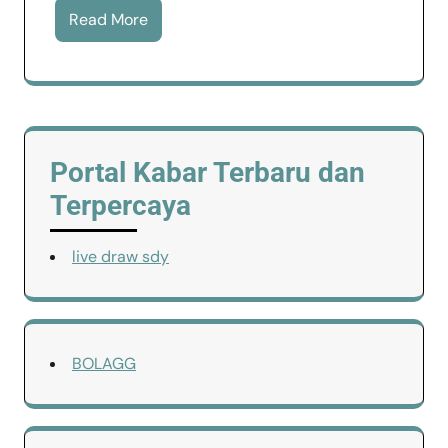
Read More
Portal Kabar Terbaru dan
Terpercaya
live draw sdy
BOLAGG