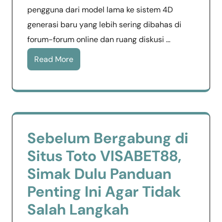
pengguna dari model lama ke sistem 4D
generasi baru yang lebih sering dibahas di
forum-forum online dan ruang diskusi …
Read More
Sebelum Bergabung di
Situs Toto VISABET88,
Simak Dulu Panduan
Penting Ini Agar Tidak
Salah Langkah