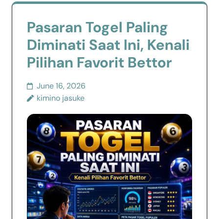
Pasaran Togel Paling
Diminati Saat Ini, Kenali
Pilihan Favorit Bettor
June 16, 2026
kimino jasuke