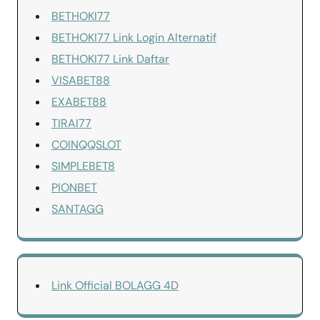
BETHOKI77
BETHOKI77 Link Login Alternatif
BETHOKI77 Link Daftar
VISABET88
EXABET88
TIRAI77
COINQQSLOT
SIMPLEBET8
PIONBET
SANTAGG
Link Official BOLAGG 4D