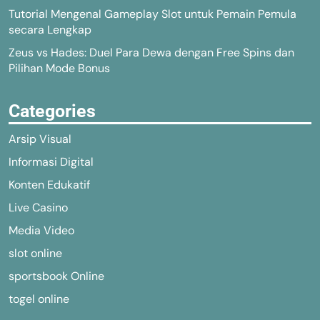
Tutorial Mengenal Gameplay Slot untuk Pemain Pemula
secara Lengkap
Zeus vs Hades: Duel Para Dewa dengan Free Spins dan
Pilihan Mode Bonus
Categories
Arsip Visual
Informasi Digital
Konten Edukatif
Live Casino
Media Video
slot online
sportsbook Online
togel online