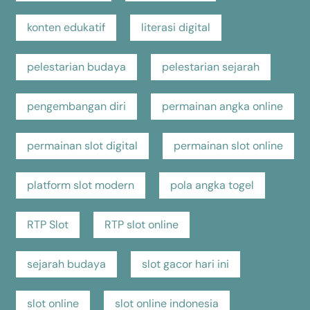
konten edukatif
literasi digital
pelestarian budaya
pelestarian sejarah
pengembangan diri
permainan angka online
permainan slot digital
permainan slot online
platform slot modern
pola angka togel
RTP Slot
RTP slot online
sejarah budaya
slot gacor hari ini
slot online
slot online indonesia