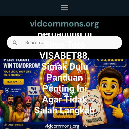
Skip
to
Sebelum
vidcommons.org
content
(Press
Bergabung di
Enter)
Search
Situs Toto
for:
VISABET88,
Simak Dulu
Panduan
Penting Ini
Agar Tidak
Salah Langkah
vidcommons.org
>>