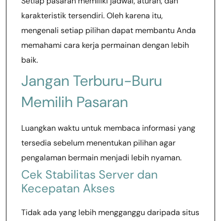
Setiap pasaran memiliki jadwal, aturan, dan
karakteristik tersendiri. Oleh karena itu,
mengenali setiap pilihan dapat membantu Anda
memahami cara kerja permainan dengan lebih
baik.
Jangan Terburu-Buru
Memilih Pasaran
Luangkan waktu untuk membaca informasi yang
tersedia sebelum menentukan pilihan agar
pengalaman bermain menjadi lebih nyaman.
Cek Stabilitas Server dan
Kecepatan Akses
Tidak ada yang lebih mengganggu daripada situs