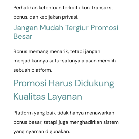
Perhatikan ketentuan terkait akun, transaksi,
bonus, dan kebijakan privasi.
Jangan Mudah Tergiur Promosi
Besar
Bonus memang menarik, tetapi jangan
menjadikannya satu-satunya alasan memilih
sebuah platform.
Promosi Harus Didukung
Kualitas Layanan
Platform yang baik tidak hanya menawarkan
bonus besar, tetapi juga menghadirkan sistem
yang nyaman digunakan.