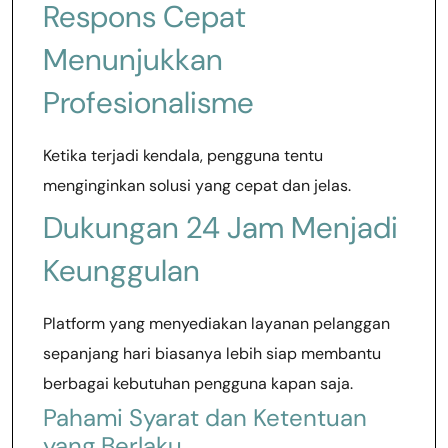
Respons Cepat
Menunjukkan
Profesionalisme
Ketika terjadi kendala, pengguna tentu
menginginkan solusi yang cepat dan jelas.
Dukungan 24 Jam Menjadi
Keunggulan
Platform yang menyediakan layanan pelanggan
sepanjang hari biasanya lebih siap membantu
berbagai kebutuhan pengguna kapan saja.
Pahami Syarat dan Ketentuan
yang Berlaku