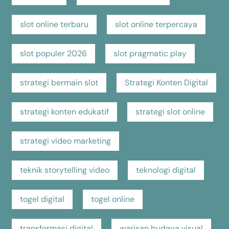
slot online terbaru
slot online terpercaya
slot populer 2026
slot pragmatic play
strategi bermain slot
Strategi Konten Digital
strategi konten edukatif
strategi slot online
strategi video marketing
teknik storytelling video
teknologi digital
togel digital
togel online
transformasi digital
warisan budaya visual