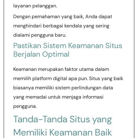
layanan pelanggan.
Dengan pemahaman yang baik, Anda dapat
menghindari berbagai kendala yang sering
dialami pengguna baru.
Pastikan Sistem Keamanan Situs
Berjalan Optimal
Keamanan merupakan faktor utama dalam
memilih platform digital apa pun. Situs yang baik
biasanya memiliki sistem perlindungan data
yang memadai untuk menjaga informasi
pengguna.
Tanda-Tanda Situs yang
Memiliki Keamanan Baik