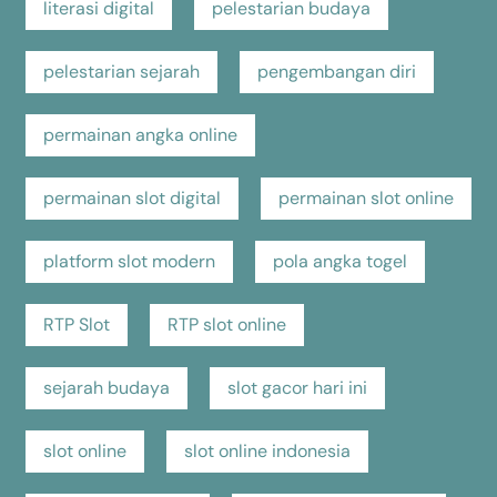
literasi digital
pelestarian budaya
pelestarian sejarah
pengembangan diri
permainan angka online
permainan slot digital
permainan slot online
platform slot modern
pola angka togel
RTP Slot
RTP slot online
sejarah budaya
slot gacor hari ini
slot online
slot online indonesia