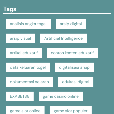
Tags
analisis angka togel
arsip digital
arsip visual
Artificial Intelligence
artikel edukatif
contoh konten edukatif
data keluaran togel
digitalisasi arsip
dokumentasi sejarah
edukasi digital
EXABET88
game casino online
game slot online
game slot populer