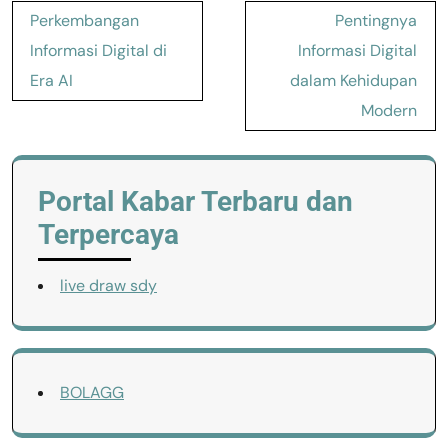
Post
Perkembangan
Pentingnya
navigation
Informasi Digital di
Informasi Digital
Era AI
dalam Kehidupan
Modern
Portal Kabar Terbaru dan
Terpercaya
live draw sdy
BOLAGG