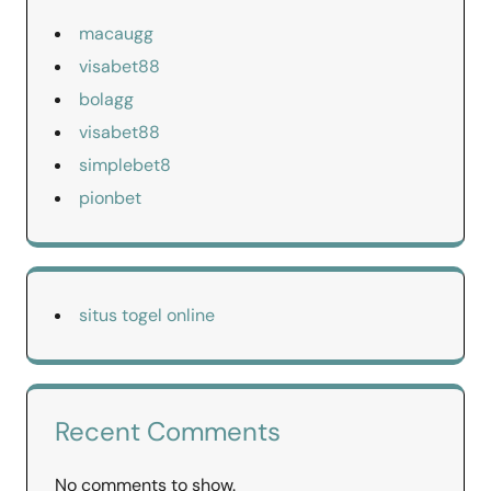
macaugg
visabet88
bolagg
visabet88
simplebet8
pionbet
situs togel online
Recent Comments
No comments to show.