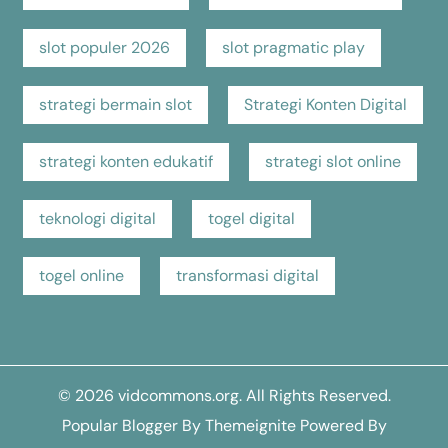
slot populer 2026
slot pragmatic play
strategi bermain slot
Strategi Konten Digital
strategi konten edukatif
strategi slot online
teknologi digital
togel digital
togel online
transformasi digital
© 2026
vidcommons.org
. All Rights Reserved.
Popular Blogger
By
Themeignite
Powered By