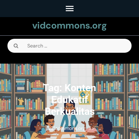
Skip
to
vidcommons.org
content
(Press
Enter)
Search
for:
Tag:
Konten
Edukatif
Berkualitas
vidcommons.org
>>