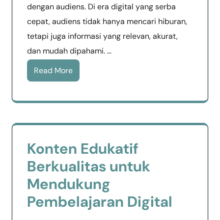
dengan audiens. Di era digital yang serba
cepat, audiens tidak hanya mencari hiburan,
tetapi juga informasi yang relevan, akurat,
dan mudah dipahami. …
Read More
Konten Edukatif
Berkualitas untuk
Mendukung
Pembelajaran Digital