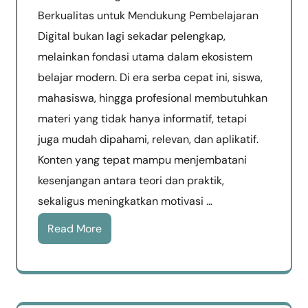
Berkualitas untuk Mendukung Pembelajaran
Digital bukan lagi sekadar pelengkap,
melainkan fondasi utama dalam ekosistem
belajar modern. Di era serba cepat ini, siswa,
mahasiswa, hingga profesional membutuhkan
materi yang tidak hanya informatif, tetapi
juga mudah dipahami, relevan, dan aplikatif.
Konten yang tepat mampu menjembatani
kesenjangan antara teori dan praktik,
sekaligus meningkatkan motivasi …
Read More