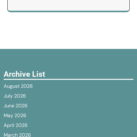
Archive List
August 2026
July 2026
June 2026
May 2026
April 2026
March 2026