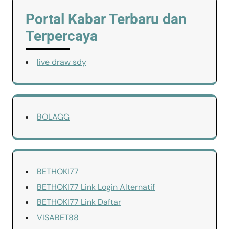
Portal Kabar Terbaru dan
Terpercaya
live draw sdy
BOLAGG
BETHOKI77
BETHOKI77 Link Login Alternatif
BETHOKI77 Link Daftar
VISABET88