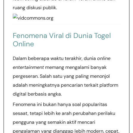
ruang diskusi publik.
Fenomena Viral di Dunia Togel
Online
Dalam beberapa waktu terakhir, dunia
online
entertainment
memang mengalami banyak
pergeseran. Salah satu yang paling menonjol
adalah meningkatnya pencarian terkait platform
digital berbasis angka.
Fenomena ini bukan hanya soal popularitas
sesaat, tetapi lebih ke arah perubahan perilaku
pengguna yang semakin aktif mencari
pengalaman yang dianggap lebih modern, cepat,