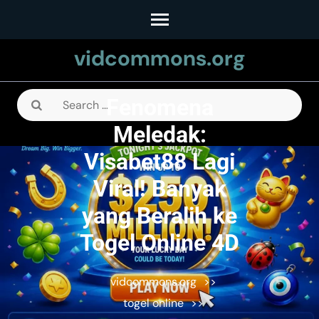
Skip
to
vidcommons.org
content
(Press
Enter)
Fenomena
Search
for:
Meledak:
Visabet88 Lagi
Viral! Banyak
yang Beralih ke
Togel Online 4D
vidcommons.org
>>
togel online
>>