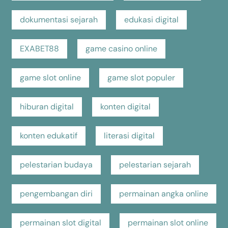
dokumentasi sejarah
edukasi digital
EXABET88
game casino online
game slot online
game slot populer
hiburan digital
konten digital
konten edukatif
literasi digital
pelestarian budaya
pelestarian sejarah
pengembangan diri
permainan angka online
permainan slot digital
permainan slot online