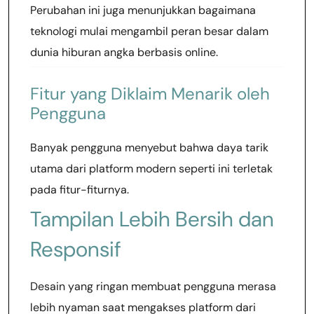
Perubahan ini juga menunjukkan bagaimana
teknologi mulai mengambil peran besar dalam
dunia hiburan angka berbasis online.
Fitur yang Diklaim Menarik oleh
Pengguna
Banyak pengguna menyebut bahwa daya tarik
utama dari platform modern seperti ini terletak
pada fitur-fiturnya.
Tampilan Lebih Bersih dan
Responsif
Desain yang ringan membuat pengguna merasa
lebih nyaman saat mengakses platform dari