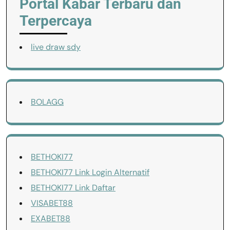
Portal Kabar Terbaru dan
Terpercaya
live draw sdy
BOLAGG
BETHOKI77
BETHOKI77 Link Login Alternatif
BETHOKI77 Link Daftar
VISABET88
EXABET88