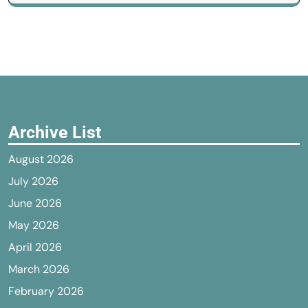
Archive List
August 2026
July 2026
June 2026
May 2026
April 2026
March 2026
February 2026