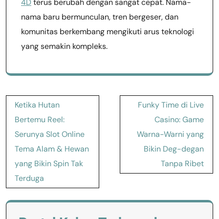
4D
terus berubah dengan sangat cepat. Nama-
nama baru bermunculan, tren bergeser, dan
komunitas berkembang mengikuti arus teknologi
yang semakin kompleks.
Post
Ketika Hutan
Funky Time di Live
navigation
Bertemu Reel:
Casino: Game
Serunya Slot Online
Warna-Warni yang
Tema Alam & Hewan
Bikin Deg-degan
yang Bikin Spin Tak
Tanpa Ribet
Terduga