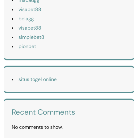
macaugg
visabet88
bolagg
visabet88
simplebet8
pionbet
situs togel online
Recent Comments
No comments to show.