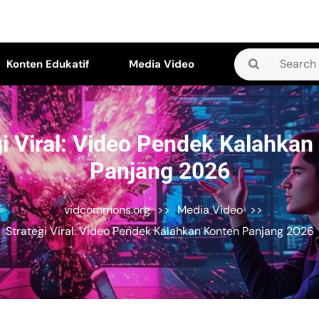
Search
Konten Edukatif
Media Video
for:
gi Viral: Video Pendek Kalahkan
Panjang 2026
vidcommons.org
>>
Media Video
>>
Strategi Viral: Video Pendek Kalahkan Konten Panjang 2026