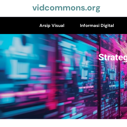
Skip
vidcommons.org
to
content
Arsip Visual
Informasi Digital
(Press
Enter)
Strate