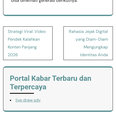
bisa dinikmati generasi berikutnya.
Post
Strategi Viral: Video
Rahasia Jejak Digital
navigation
Pendek Kalahkan
yang Diam-Diam
Konten Panjang
Mengungkap
2026
Identitas Anda
Portal Kabar Terbaru dan
Terpercaya
live draw sdy