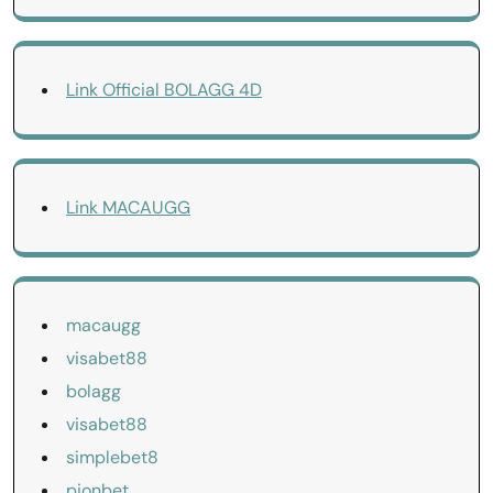
Link Official BOLAGG 4D
Link MACAUGG
macaugg
visabet88
bolagg
visabet88
simplebet8
pionbet