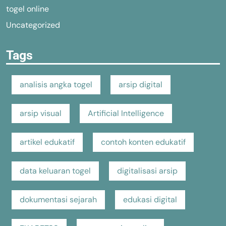
togel online
Uncategorized
Tags
analisis angka togel
arsip digital
arsip visual
Artificial Intelligence
artikel edukatif
contoh konten edukatif
data keluaran togel
digitalisasi arsip
dokumentasi sejarah
edukasi digital