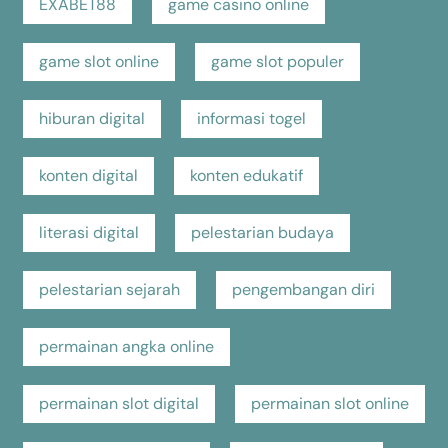
EXABET88
game casino online
game slot online
game slot populer
hiburan digital
informasi togel
konten digital
konten edukatif
literasi digital
pelestarian budaya
pelestarian sejarah
pengembangan diri
permainan angka online
permainan slot digital
permainan slot online