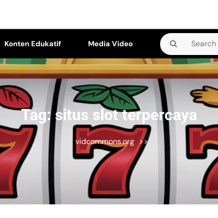
Search
Konten Edukatif
Media Video
for:
Tag:
situs slot terpercaya
vidcommons.org
>>