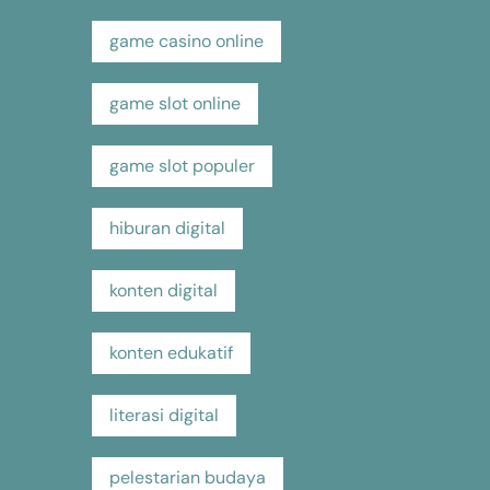
game casino online
game slot online
game slot populer
hiburan digital
konten digital
konten edukatif
literasi digital
pelestarian budaya