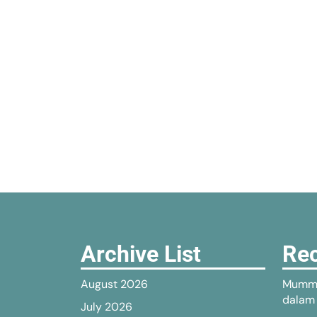
Archive List
Rec
August 2026
Mummy’
dalam 
July 2026