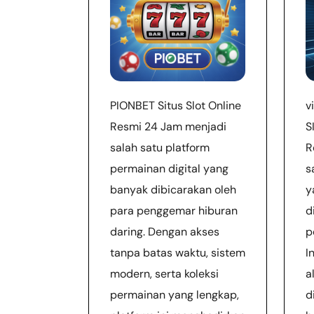
PIONBET Situs Slot Online
v
Resmi 24 Jam menjadi
S
salah satu platform
R
permainan digital yang
s
banyak dibicarakan oleh
y
para penggemar hiburan
d
daring. Dengan akses
p
tanpa batas waktu, sistem
I
modern, serta koleksi
a
permainan yang lengkap,
d