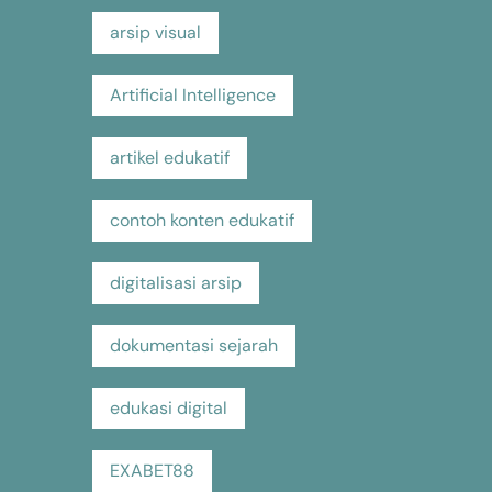
arsip visual
Artificial Intelligence
artikel edukatif
contoh konten edukatif
digitalisasi arsip
dokumentasi sejarah
edukasi digital
EXABET88