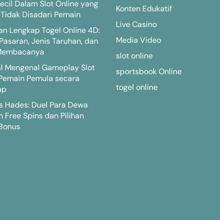
Kecil Dalam Slot Online yang
Konten Edukatif
 Tidak Disadari Pemain
Live Casino
n Lengkap Togel Online 4D:
Media Video
 Pasaran, Jenis Taruhan, dan
Membacanya
slot online
al Mengenal Gameplay Slot
sportsbook Online
Pemain Pemula secara
togel online
ap
s Hades: Duel Para Dewa
 Free Spins dan Pilihan
Bonus