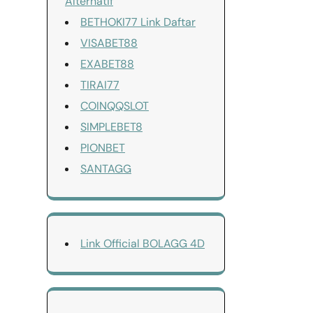
Alternatif
BETHOKI77 Link Daftar
VISABET88
EXABET88
TIRAI77
COINQQSLOT
SIMPLEBET8
PIONBET
SANTAGG
Link Official BOLAGG 4D