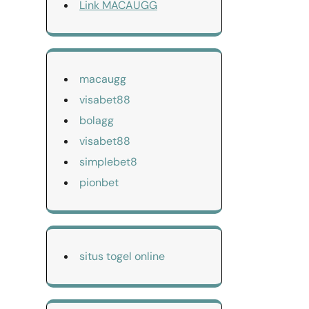
Link MACAUGG
macaugg
visabet88
bolagg
visabet88
simplebet8
pionbet
situs togel online