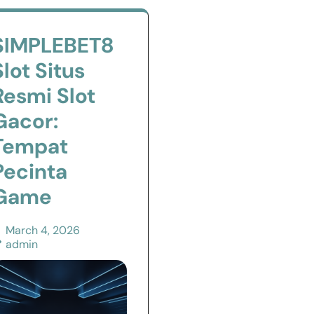
SIMPLEBET8
Slot Situs
Resmi Slot
Gacor:
Tempat
Pecinta
Game
March 4, 2026
admin