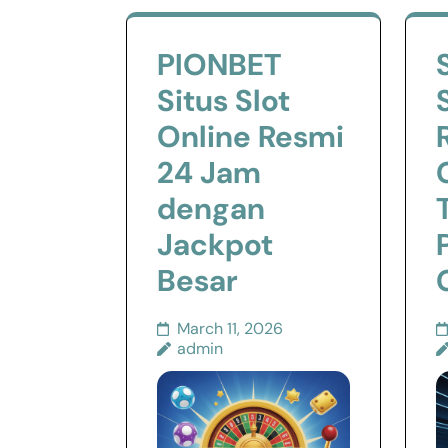
PIONBET
Situs Slot
Online Resmi
24 Jam
dengan
Jackpot
Besar
March 11, 2026
admin