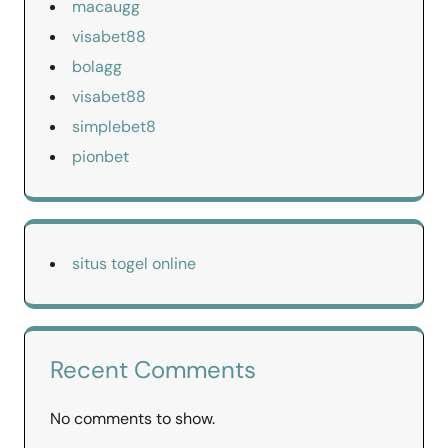
macaugg
visabet88
bolagg
visabet88
simplebet8
pionbet
situs togel online
Recent Comments
No comments to show.