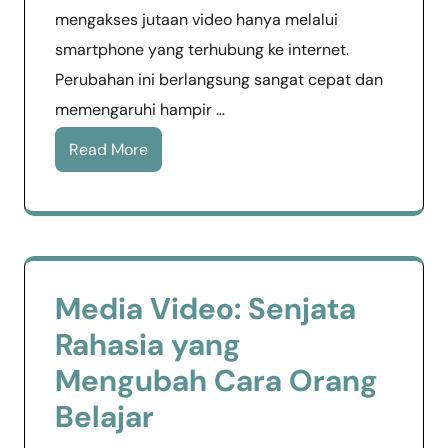
mengakses jutaan video hanya melalui
smartphone yang terhubung ke internet.
Perubahan ini berlangsung sangat cepat dan
memengaruhi hampir …
Read More
Media Video: Senjata
Rahasia yang
Mengubah Cara Orang
Belajar