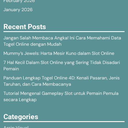
February 2026
January 2026
Recent Posts
Jangan Salah Membaca Angka! Ini Cara Memahami Data
Togel Online dengan Mudah
Mummy’s Jewels: Harta Mesir Kuno dalam Slot Online
7 Hal Kecil Dalam Slot Online yang Sering Tidak Disadari
Pemain
Panduan Lengkap Togel Online 4D: Kenali Pasaran, Jenis
Taruhan, dan Cara Membacanya
Tutorial Mengenal Gameplay Slot untuk Pemain Pemula
secara Lengkap
Categories
Arsip Visual