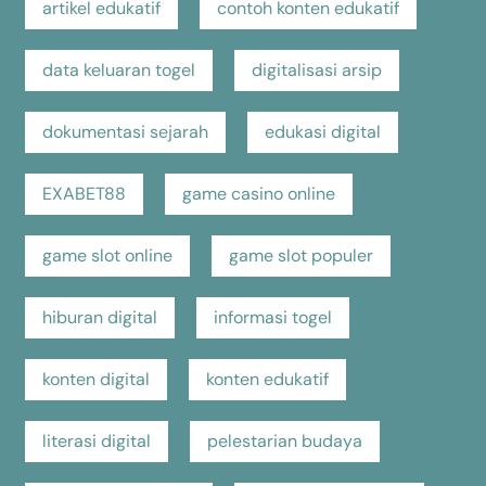
artikel edukatif
contoh konten edukatif
data keluaran togel
digitalisasi arsip
dokumentasi sejarah
edukasi digital
EXABET88
game casino online
game slot online
game slot populer
hiburan digital
informasi togel
konten digital
konten edukatif
literasi digital
pelestarian budaya