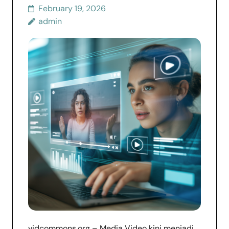
February 19, 2026
admin
vidcommons.org – Media Video kini menjadi