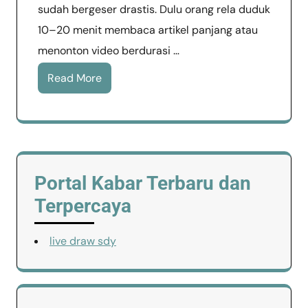
sudah bergeser drastis. Dulu orang rela duduk
10–20 menit membaca artikel panjang atau
menonton video berdurasi …
Read More
Portal Kabar Terbaru dan
Terpercaya
live draw sdy