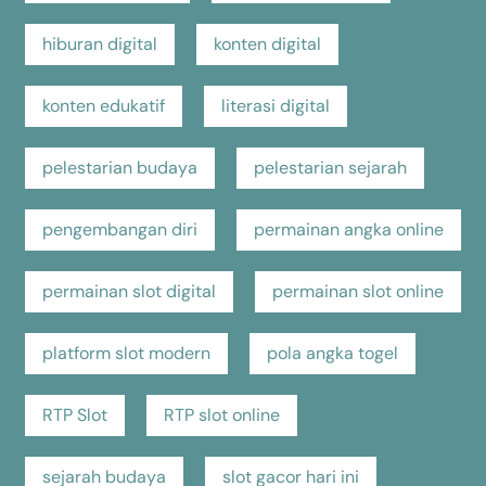
hiburan digital
konten digital
konten edukatif
literasi digital
pelestarian budaya
pelestarian sejarah
pengembangan diri
permainan angka online
permainan slot digital
permainan slot online
platform slot modern
pola angka togel
RTP Slot
RTP slot online
sejarah budaya
slot gacor hari ini