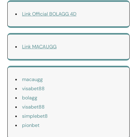
Link Official BOLAGG 4D
Link MACAUGG
macaugg
visabet88
bolagg
visabet88
simplebet8
pionbet