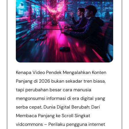
Kenapa Video Pendek Mengalahkan Konten
Panjang di 2026 bukan sekadar tren biasa,
tapi perubahan besar cara manusia
mengonsumsi informasi di era digital yang
serba cepat. Dunia Digital Berubah: Dari
Membaca Panjang ke Scroll Singkat
vidcommons – Perilaku pengguna internet