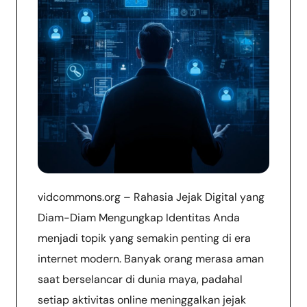
vidcommons.org – Rahasia Jejak Digital yang
Diam-Diam Mengungkap Identitas Anda
menjadi topik yang semakin penting di era
internet modern. Banyak orang merasa aman
saat berselancar di dunia maya, padahal
setiap aktivitas online meninggalkan jejak