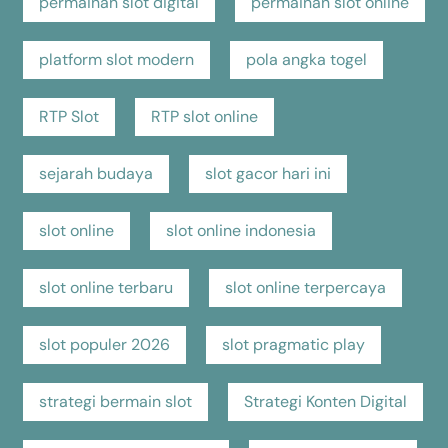
permainan slot digital
permainan slot online
platform slot modern
pola angka togel
RTP Slot
RTP slot online
sejarah budaya
slot gacor hari ini
slot online
slot online indonesia
slot online terbaru
slot online terpercaya
slot populer 2026
slot pragmatic play
strategi bermain slot
Strategi Konten Digital