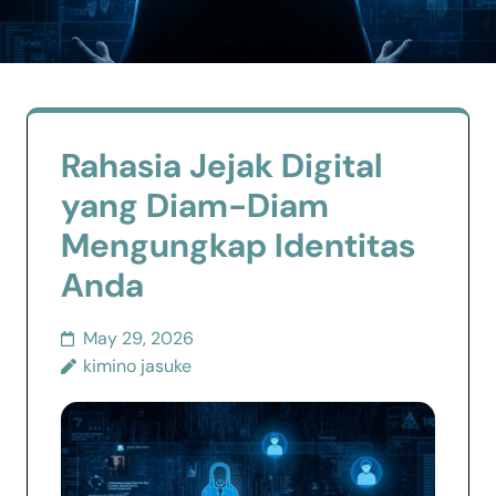
Rahasia Jejak Digital
yang Diam-Diam
Mengungkap Identitas
Anda
May 29, 2026
kimino jasuke