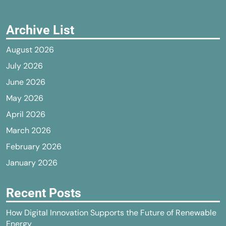
Archive List
August 2026
July 2026
June 2026
May 2026
April 2026
March 2026
February 2026
January 2026
Recent Posts
How Digital Innovation Supports the Future of Renewable
Energy