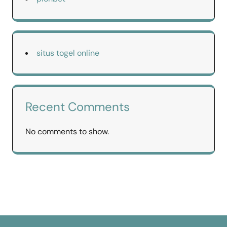
situs togel online
Recent Comments
No comments to show.