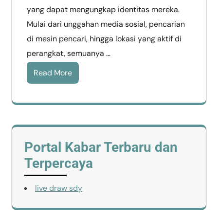
yang dapat mengungkap identitas mereka.
Mulai dari unggahan media sosial, pencarian
di mesin pencari, hingga lokasi yang aktif di
perangkat, semuanya …
Read More
Portal Kabar Terbaru dan
Terpercaya
live draw sdy