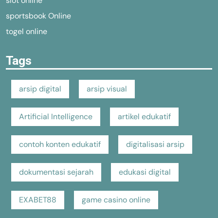
slot online
sportsbook Online
togel online
Tags
arsip digital
arsip visual
Artificial Intelligence
artikel edukatif
contoh konten edukatif
digitalisasi arsip
dokumentasi sejarah
edukasi digital
EXABET88
game casino online