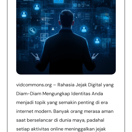
vidcommons.org – Rahasia Jejak Digital yang
Diam-Diam Mengungkap Identitas Anda
menjadi topik yang semakin penting di era
internet modern. Banyak orang merasa aman
saat berselancar di dunia maya, padahal
setiap aktivitas online meninggalkan jejak