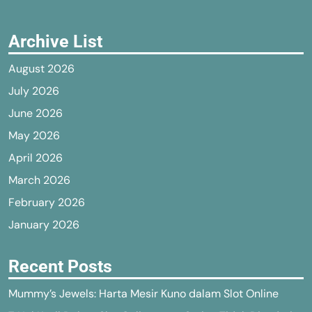
Archive List
August 2026
July 2026
June 2026
May 2026
April 2026
March 2026
February 2026
January 2026
Recent Posts
Mummy’s Jewels: Harta Mesir Kuno dalam Slot Online