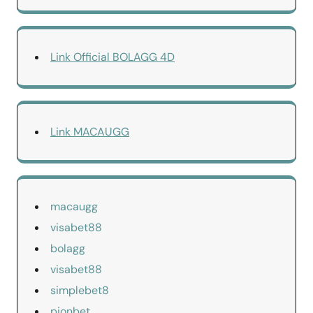
Link Official BOLAGG 4D
Link MACAUGG
macaugg
visabet88
bolagg
visabet88
simplebet8
pionbet