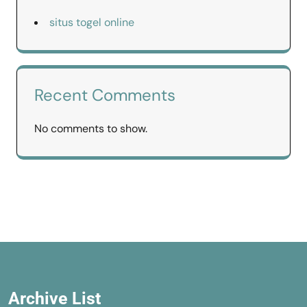
situs togel online
Recent Comments
No comments to show.
Archive List