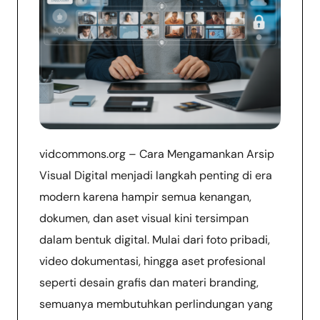
vidcommons.org – Cara Mengamankan Arsip
Visual Digital menjadi langkah penting di era
modern karena hampir semua kenangan,
dokumen, dan aset visual kini tersimpan
dalam bentuk digital. Mulai dari foto pribadi,
video dokumentasi, hingga aset profesional
seperti desain grafis dan materi branding,
semuanya membutuhkan perlindungan yang