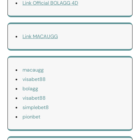
Link Official BOLAGG 4D
Link MACAUGG
macaugg
visabet88
bolagg
visabet88
simplebet8
pionbet