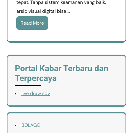
tepat. Tanpa sistem keamanan yang baik,
arsip visual digital bisa …
Read More
Portal Kabar Terbaru dan
Terpercaya
live draw sdy
BOLAGG