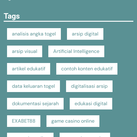
Tags
analisis angka togel
arsip digital
arsip visual
Artificial Intelligence
artikel edukatif
contoh konten edukatif
data keluaran togel
digitalisasi arsip
dokumentasi sejarah
edukasi digital
EXABET88
game casino online