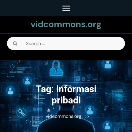
Skip
to
vidcommons.org
content
(Press
Enter)
Search
for:
Tag:
informasi
pribadi
vidcommons.org
>>