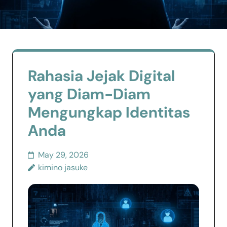
Rahasia Jejak Digital
yang Diam-Diam
Mengungkap Identitas
Anda
May 29, 2026
kimino jasuke