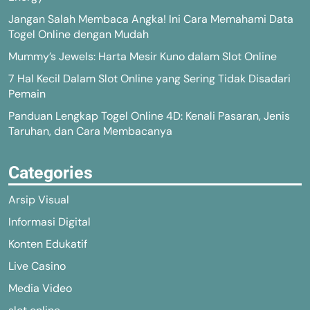
Jangan Salah Membaca Angka! Ini Cara Memahami Data
Togel Online dengan Mudah
Mummy’s Jewels: Harta Mesir Kuno dalam Slot Online
7 Hal Kecil Dalam Slot Online yang Sering Tidak Disadari
Pemain
Panduan Lengkap Togel Online 4D: Kenali Pasaran, Jenis
Taruhan, dan Cara Membacanya
Categories
Arsip Visual
Informasi Digital
Konten Edukatif
Live Casino
Media Video