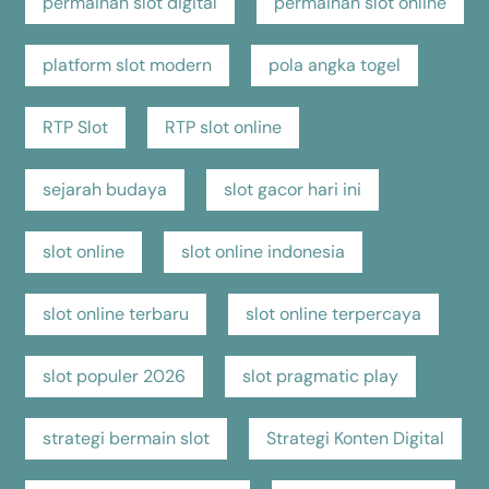
permainan slot digital
permainan slot online
platform slot modern
pola angka togel
RTP Slot
RTP slot online
sejarah budaya
slot gacor hari ini
slot online
slot online indonesia
slot online terbaru
slot online terpercaya
slot populer 2026
slot pragmatic play
strategi bermain slot
Strategi Konten Digital