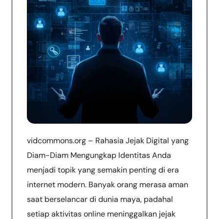
vidcommons.org – Rahasia Jejak Digital yang
Diam-Diam Mengungkap Identitas Anda
menjadi topik yang semakin penting di era
internet modern. Banyak orang merasa aman
saat berselancar di dunia maya, padahal
setiap aktivitas online meninggalkan jejak