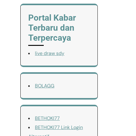
Portal Kabar
Terbaru dan
Terpercaya
live draw sdy
BOLAGG
BETHOKI77
BETHOKI77 Link Login