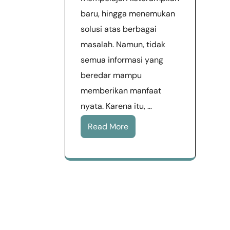
baru, hingga menemukan
solusi atas berbagai
masalah. Namun, tidak
semua informasi yang
beredar mampu
memberikan manfaat
nyata. Karena itu, …
Read More