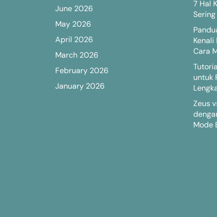
7 Hal 
June 2026
Sering
May 2026
Pandua
April 2026
Kenali
Cara 
March 2026
Tutori
February 2026
untuk 
January 2026
Lengk
Zeus v
dengan
Mode 