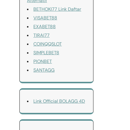
Alternatif
BETHOKI77 Link Daftar
VISABET88
EXABET88
TIRAI77
COINQQSLOT
SIMPLEBET8
PIONBET
SANTAGG
Link Official BOLAGG 4D