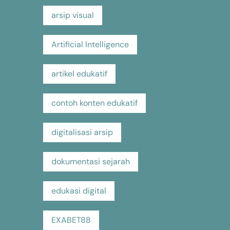
arsip visual
Artificial Intelligence
artikel edukatif
contoh konten edukatif
digitalisasi arsip
dokumentasi sejarah
edukasi digital
EXABET88