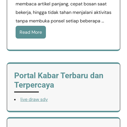
membaca artikel panjang, cepat bosan saat
bekerja, hingga tidak tahan menjalani aktivitas
tanpa membuka ponsel setiap beberapa …
Read More
Portal Kabar Terbaru dan
Terpercaya
live draw sdy