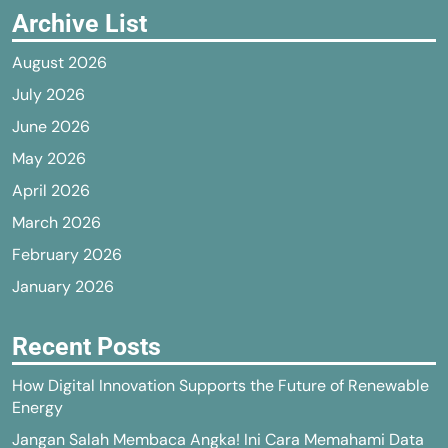
Archive List
August 2026
July 2026
June 2026
May 2026
April 2026
March 2026
February 2026
January 2026
Recent Posts
How Digital Innovation Supports the Future of Renewable
Energy
Jangan Salah Membaca Angka! Ini Cara Memahami Data