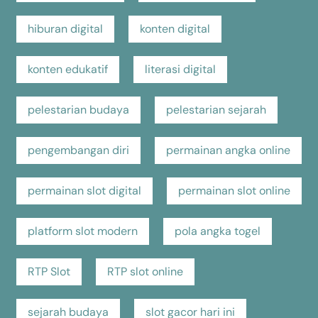
hiburan digital
konten digital
konten edukatif
literasi digital
pelestarian budaya
pelestarian sejarah
pengembangan diri
permainan angka online
permainan slot digital
permainan slot online
platform slot modern
pola angka togel
RTP Slot
RTP slot online
sejarah budaya
slot gacor hari ini