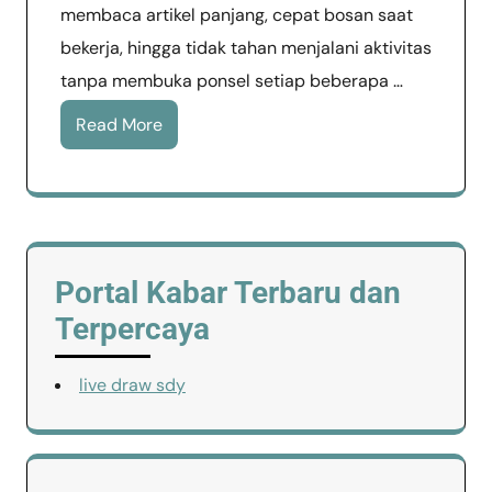
membaca artikel panjang, cepat bosan saat
bekerja, hingga tidak tahan menjalani aktivitas
tanpa membuka ponsel setiap beberapa …
Read More
Portal Kabar Terbaru dan
Terpercaya
live draw sdy