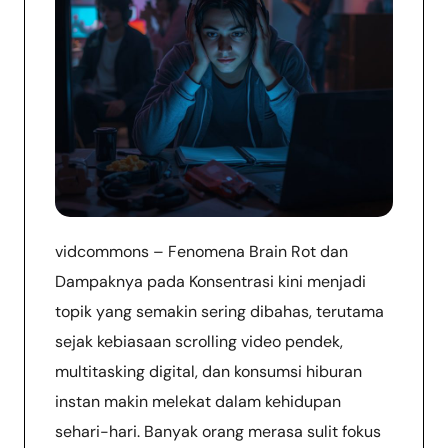
vidcommons – Fenomena Brain Rot dan
Dampaknya pada Konsentrasi kini menjadi
topik yang semakin sering dibahas, terutama
sejak kebiasaan scrolling video pendek,
multitasking digital, dan konsumsi hiburan
instan makin melekat dalam kehidupan
sehari-hari. Banyak orang merasa sulit fokus