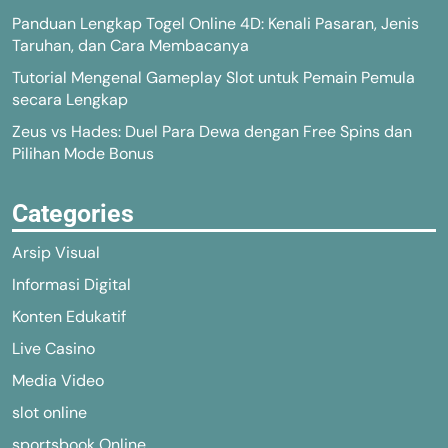
Panduan Lengkap Togel Online 4D: Kenali Pasaran, Jenis
Taruhan, dan Cara Membacanya
Tutorial Mengenal Gameplay Slot untuk Pemain Pemula
secara Lengkap
Zeus vs Hades: Duel Para Dewa dengan Free Spins dan
Pilihan Mode Bonus
Categories
Arsip Visual
Informasi Digital
Konten Edukatif
Live Casino
Media Video
slot online
sportsbook Online