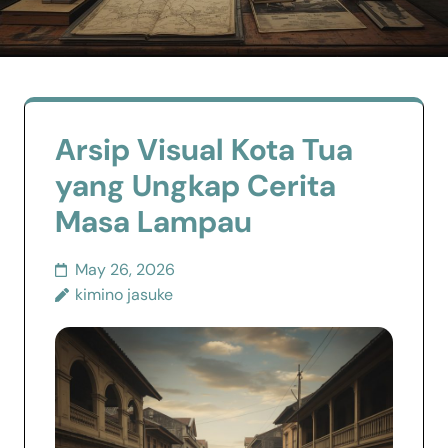
Arsip Visual Kota Tua
yang Ungkap Cerita
Masa Lampau
May 26, 2026
kimino jasuke