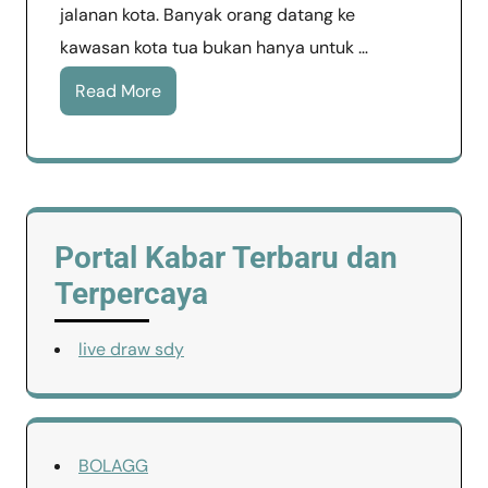
jalanan kota. Banyak orang datang ke
kawasan kota tua bukan hanya untuk …
Read More
Portal Kabar Terbaru dan
Terpercaya
live draw sdy
BOLAGG