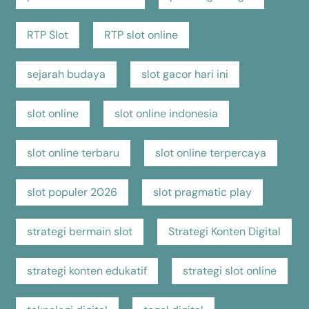
RTP Slot
RTP slot online
sejarah budaya
slot gacor hari ini
slot online
slot online indonesia
slot online terbaru
slot online terpercaya
slot populer 2026
slot pragmatic play
strategi bermain slot
Strategi Konten Digital
strategi konten edukatif
strategi slot online