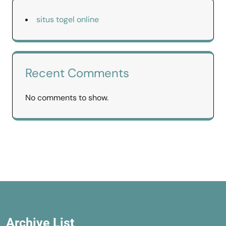
situs togel online
Recent Comments
No comments to show.
Archive List