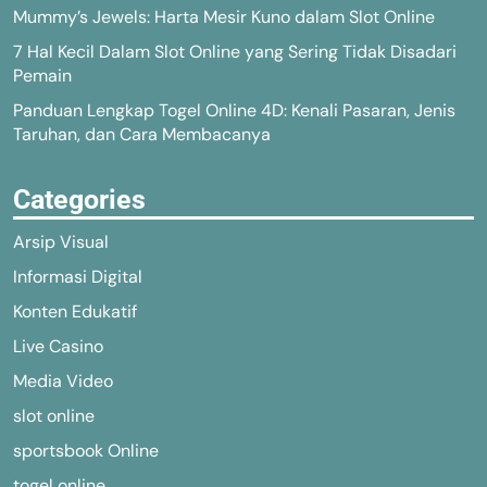
Mummy’s Jewels: Harta Mesir Kuno dalam Slot Online
7 Hal Kecil Dalam Slot Online yang Sering Tidak Disadari
Pemain
Panduan Lengkap Togel Online 4D: Kenali Pasaran, Jenis
Taruhan, dan Cara Membacanya
Categories
Arsip Visual
Informasi Digital
Konten Edukatif
Live Casino
Media Video
slot online
sportsbook Online
togel online