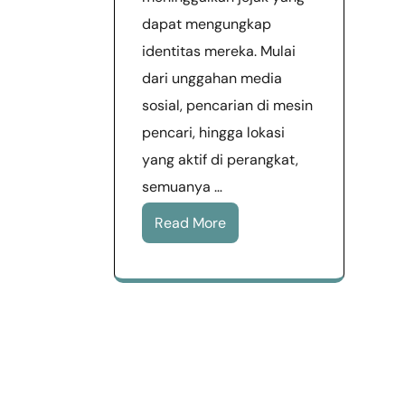
dapat mengungkap
identitas mereka. Mulai
dari unggahan media
sosial, pencarian di mesin
pencari, hingga lokasi
yang aktif di perangkat,
semuanya …
Read More