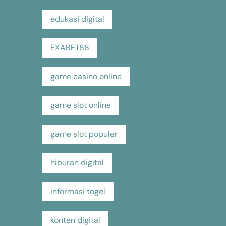
edukasi digital
EXABET88
game casino online
game slot online
game slot populer
hiburan digital
informasi togel
konten digital