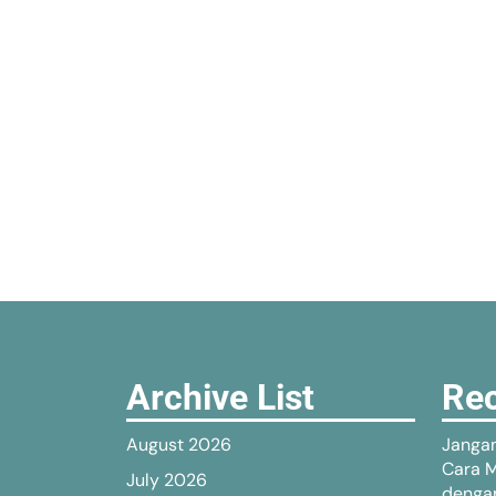
Archive List
Rec
August 2026
Jangan
Cara M
July 2026
denga