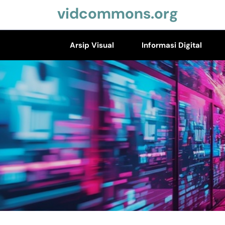
Skip
vidcommons.org
to
content
Arsip Visual
Informasi Digital
(Press
Enter)