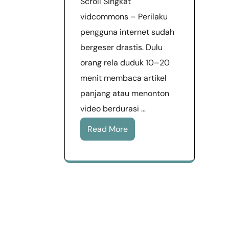
Scroll Singkat
vidcommons – Perilaku
pengguna internet sudah
bergeser drastis. Dulu
orang rela duduk 10–20
menit membaca artikel
panjang atau menonton
video berdurasi …
Read More