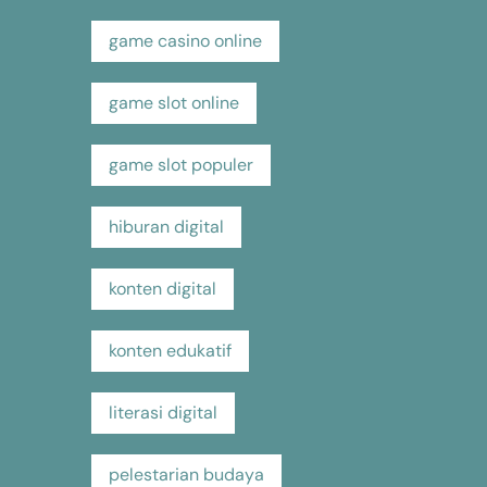
game casino online
game slot online
game slot populer
hiburan digital
konten digital
konten edukatif
literasi digital
pelestarian budaya