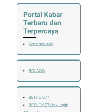
Portal Kabar
Terbaru dan
Terpercaya
live draw sdy
BOLAGG
BETHOKI77
BETHOKI77 Link Login