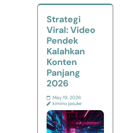
Strategi
Viral: Video
Pendek
Kalahkan
Konten
Panjang
2026
May 19, 2026
kimino jasuke