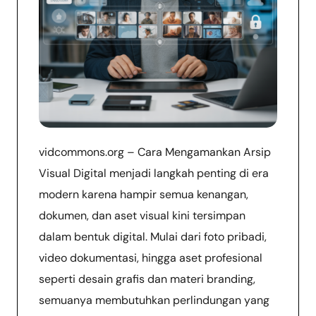
vidcommons.org – Cara Mengamankan Arsip
Visual Digital menjadi langkah penting di era
modern karena hampir semua kenangan,
dokumen, dan aset visual kini tersimpan
dalam bentuk digital. Mulai dari foto pribadi,
video dokumentasi, hingga aset profesional
seperti desain grafis dan materi branding,
semuanya membutuhkan perlindungan yang