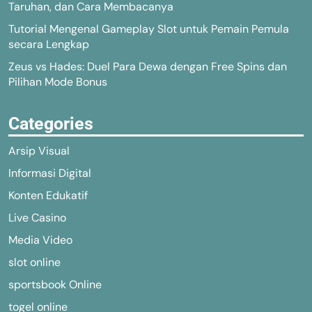
Taruhan, dan Cara Membacanya
Tutorial Mengenal Gameplay Slot untuk Pemain Pemula
secara Lengkap
Zeus vs Hades: Duel Para Dewa dengan Free Spins dan
Pilihan Mode Bonus
Categories
Arsip Visual
Informasi Digital
Konten Edukatif
Live Casino
Media Video
slot online
sportsbook Online
togel online