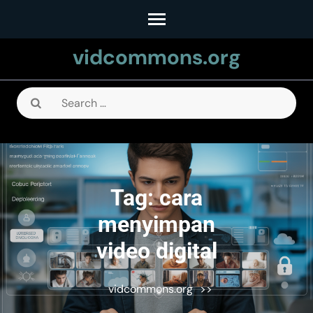
Skip
to
vidcommons.org
content
(Press
Enter)
Search
for:
Tag:
cara
menyimpan
video digital
vidcommons.org
>>