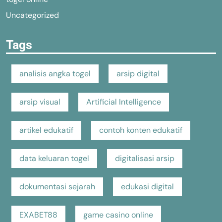
Uncategorized
Tags
analisis angka togel
arsip digital
arsip visual
Artificial Intelligence
artikel edukatif
contoh konten edukatif
data keluaran togel
digitalisasi arsip
dokumentasi sejarah
edukasi digital
EXABET88
game casino online