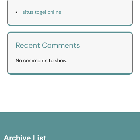
situs togel online
Recent Comments
No comments to show.
Archive List