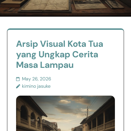
Arsip Visual Kota Tua
yang Ungkap Cerita
Masa Lampau
May 26, 2026
kimino jasuke