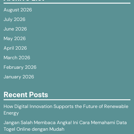
August 2026
July 2026
June 2026
May 2026
April 2026
March 2026
February 2026
January 2026
Recent Posts
How Digital Innovation Supports the Future of Renewable
Energy
Jangan Salah Membaca Angka! Ini Cara Memahami Data
Togel Online dengan Mudah