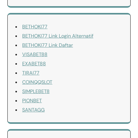
BETHOKI77
BETHOKI77 Link Login Alternatif
BETHOKI77 Link Daftar
VISABET88
EXABET88
TIRAI77
COINQQSLOT
SIMPLEBET8
PIONBET
SANTAGG