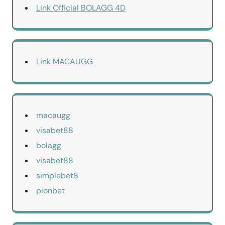
Link Official BOLAGG 4D
Link MACAUGG
macaugg
visabet88
bolagg
visabet88
simplebet8
pionbet