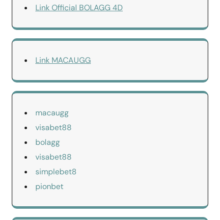
Link Official BOLAGG 4D
Link MACAUGG
macaugg
visabet88
bolagg
visabet88
simplebet8
pionbet