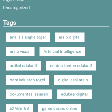
Uncategorized
Tags
analisis angka togel
arsip digital
arsip visual
Artificial Intelligence
artikel edukatif
contoh konten edukatif
data keluaran togel
digitalisasi arsip
dokumentasi sejarah
edukasi digital
EXABET88
game casino online