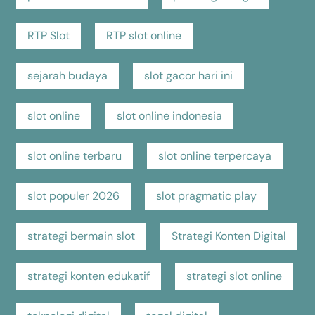
RTP Slot
RTP slot online
sejarah budaya
slot gacor hari ini
slot online
slot online indonesia
slot online terbaru
slot online terpercaya
slot populer 2026
slot pragmatic play
strategi bermain slot
Strategi Konten Digital
strategi konten edukatif
strategi slot online