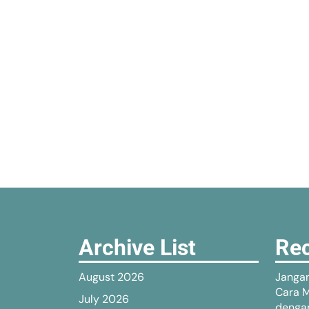
Archive List
Rec
August 2026
Jangan
Cara M
July 2026
denga