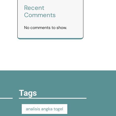
Recent
Comments
No comments to show.
Tags
analisis angka togel