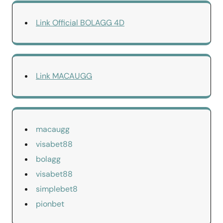
Link Official BOLAGG 4D
Link MACAUGG
macaugg
visabet88
bolagg
visabet88
simplebet8
pionbet