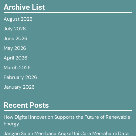
Archive List
August 2026
July 2026
June 2026
May 2026
April 2026
March 2026
February 2026
January 2026
Recent Posts
How Digital Innovation Supports the Future of Renewable
Energy
Jangan Salah Membaca Angka! Ini Cara Memahami Data