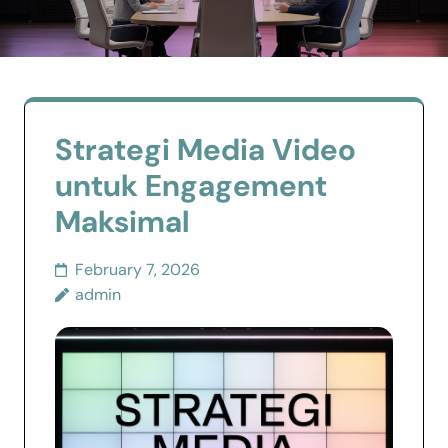
Strategi Media Video
untuk Engagement
Maksimal
February 7, 2026
admin