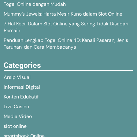
Togel Online dengan Mudah
Mummy’s Jewels: Harta Mesir Kuno dalam Slot Online
7 Hal Kecil Dalam Slot Online yang Sering Tidak Disadari
Pemain
Panduan Lengkap Togel Online 4D: Kenali Pasaran, Jenis
Taruhan, dan Cara Membacanya
Categories
Arsip Visual
Informasi Digital
Konten Edukatif
Live Casino
Media Video
slot online
sportsbook Online