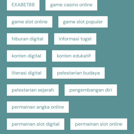
EXABET88
game casino online
game slot online
game slot populer
hiburan digital
informasi togel
konten digital
konten edukatif
literasi digital
pelestarian budaya
pelestarian sejarah
pengembangan diri
permainan angka online
permainan slot digital
permainan slot online