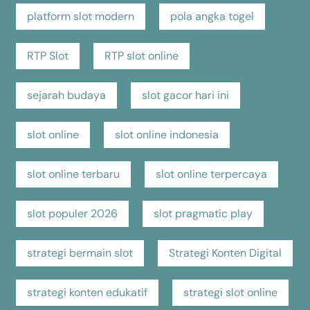
platform slot modern
pola angka togel
RTP Slot
RTP slot online
sejarah budaya
slot gacor hari ini
slot online
slot online indonesia
slot online terbaru
slot online terpercaya
slot populer 2026
slot pragmatic play
strategi bermain slot
Strategi Konten Digital
strategi konten edukatif
strategi slot online