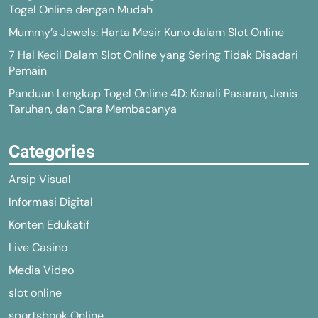
Togel Online dengan Mudah
Mummy’s Jewels: Harta Mesir Kuno dalam Slot Online
7 Hal Kecil Dalam Slot Online yang Sering Tidak Disadari
Pemain
Panduan Lengkap Togel Online 4D: Kenali Pasaran, Jenis
Taruhan, dan Cara Membacanya
Categories
Arsip Visual
Informasi Digital
Konten Edukatif
Live Casino
Media Video
slot online
sportsbook Online