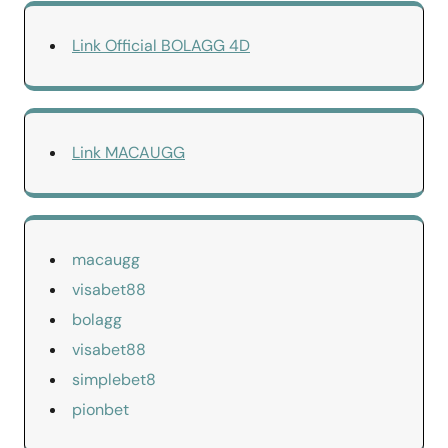
Link Official BOLAGG 4D
Link MACAUGG
macaugg
visabet88
bolagg
visabet88
simplebet8
pionbet