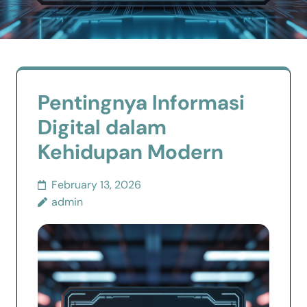
Pentingnya Informasi
Digital dalam
Kehidupan Modern
February 13, 2026
admin