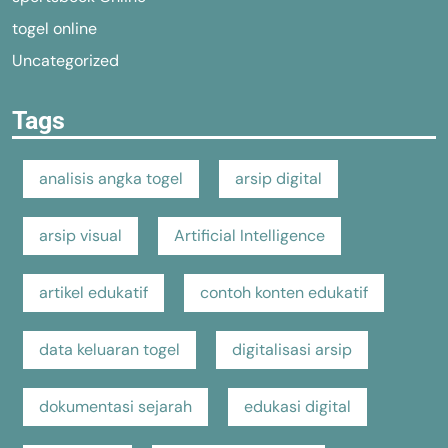
togel online
Uncategorized
Tags
analisis angka togel
arsip digital
arsip visual
Artificial Intelligence
artikel edukatif
contoh konten edukatif
data keluaran togel
digitalisasi arsip
dokumentasi sejarah
edukasi digital