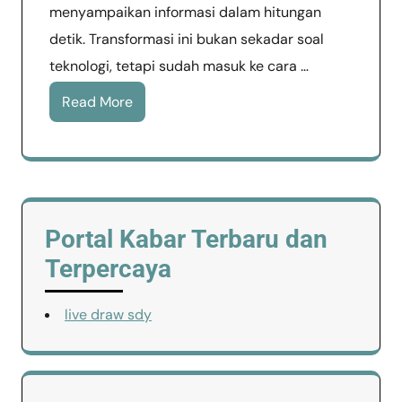
menyampaikan informasi dalam hitungan
detik. Transformasi ini bukan sekadar soal
teknologi, tetapi sudah masuk ke cara …
Read More
Portal Kabar Terbaru dan
Terpercaya
live draw sdy