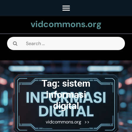
Skip
to
vidcommons.org
content
(Press
Enter)
Search
for:
Tag:
sistem
informasi
digital
vidcommons.org
>>