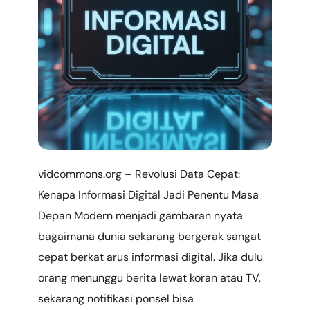
vidcommons.org – Revolusi Data Cepat:
Kenapa Informasi Digital Jadi Penentu Masa
Depan Modern menjadi gambaran nyata
bagaimana dunia sekarang bergerak sangat
cepat berkat arus informasi digital. Jika dulu
orang menunggu berita lewat koran atau TV,
sekarang notifikasi ponsel bisa