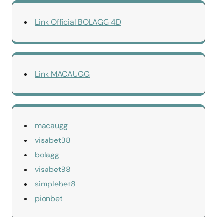
Link Official BOLAGG 4D
Link MACAUGG
macaugg
visabet88
bolagg
visabet88
simplebet8
pionbet