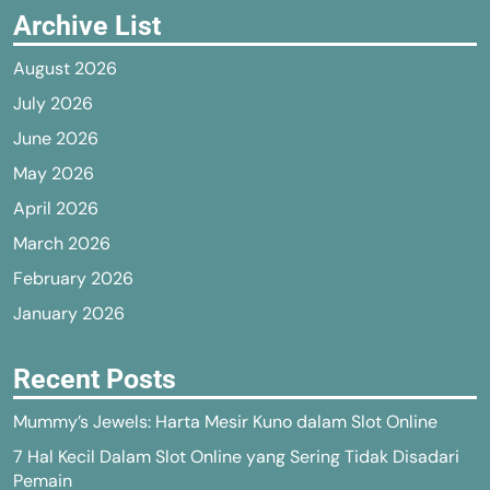
Archive List
August 2026
July 2026
June 2026
May 2026
April 2026
March 2026
February 2026
January 2026
Recent Posts
Mummy’s Jewels: Harta Mesir Kuno dalam Slot Online
7 Hal Kecil Dalam Slot Online yang Sering Tidak Disadari
Pemain