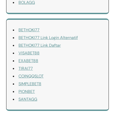
BOLAGG
BETHOKI77
BETHOKI77 Link Login Alternatif
BETHOKI77 Link Daftar
VISABET88
EXABET88
TIRAI77
COINQQSLOT
SIMPLEBET8
PIONBET
SANTAGG