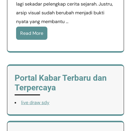
lagi sekadar pelengkap cerita sejarah. Justru,
arsip visual sudah berubah menjadi bukti
nyata yang membantu …
Read More
Portal Kabar Terbaru dan
Terpercaya
live draw sdy