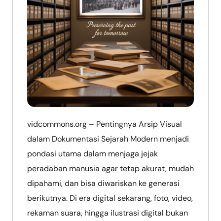
vidcommons.org – Pentingnya Arsip Visual
dalam Dokumentasi Sejarah Modern menjadi
pondasi utama dalam menjaga jejak
peradaban manusia agar tetap akurat, mudah
dipahami, dan bisa diwariskan ke generasi
berikutnya. Di era digital sekarang, foto, video,
rekaman suara, hingga ilustrasi digital bukan