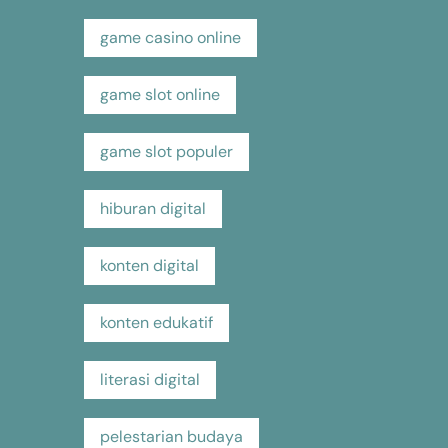
game casino online
game slot online
game slot populer
hiburan digital
konten digital
konten edukatif
literasi digital
pelestarian budaya