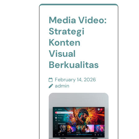
Media Video:
Strategi
Konten
Visual
Berkualitas
February 14, 2026
admin