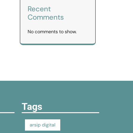
Recent
Comments
No comments to show.
Tags
arsip digital