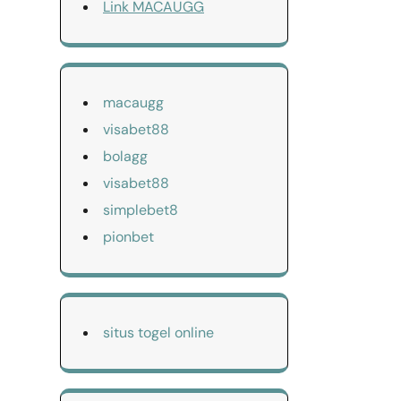
Link MACAUGG
macaugg
visabet88
bolagg
visabet88
simplebet8
pionbet
situs togel online