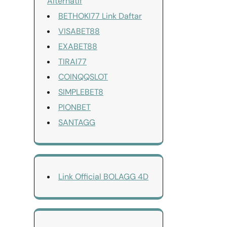
Alternatif
BETHOKI77 Link Daftar
VISABET88
EXABET88
TIRAI77
COINQQSLOT
SIMPLEBET8
PIONBET
SANTAGG
Link Official BOLAGG 4D