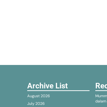
Archive List
Rec
August 2026
Mummy’
dalam 
July 2026