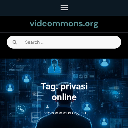
Skip
to
vidcommons.org
content
(Press
Enter)
Search
for:
Tag:
privasi
online
vidcommons.org
>>