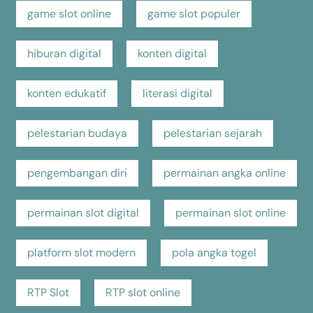
game slot online
game slot populer
hiburan digital
konten digital
konten edukatif
literasi digital
pelestarian budaya
pelestarian sejarah
pengembangan diri
permainan angka online
permainan slot digital
permainan slot online
platform slot modern
pola angka togel
RTP Slot
RTP slot online