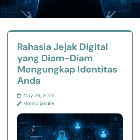
Rahasia Jejak Digital
yang Diam-Diam
Mengungkap Identitas
Anda
May 29, 2026
kimino jasuke