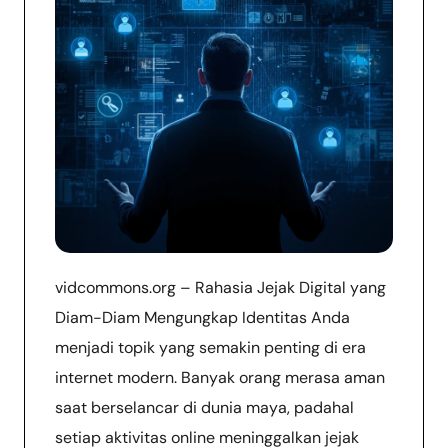
vidcommons.org – Rahasia Jejak Digital yang
Diam-Diam Mengungkap Identitas Anda
menjadi topik yang semakin penting di era
internet modern. Banyak orang merasa aman
saat berselancar di dunia maya, padahal
setiap aktivitas online meninggalkan jejak