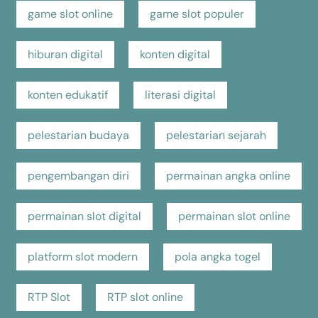
game slot online
game slot populer
hiburan digital
konten digital
konten edukatif
literasi digital
pelestarian budaya
pelestarian sejarah
pengembangan diri
permainan angka online
permainan slot digital
permainan slot online
platform slot modern
pola angka togel
RTP Slot
RTP slot online