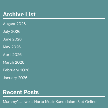
Archive List
August 2026
July 2026
June 2026
May 2026
April 2026
March 2026
February 2026
January 2026
Recent Posts
Mummy’s Jewels: Harta Mesir Kuno dalam Slot Online