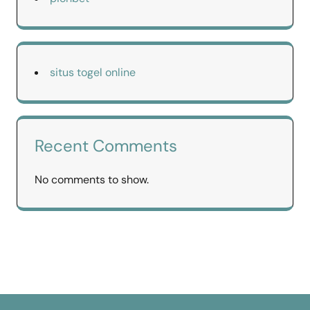
situs togel online
Recent Comments
No comments to show.