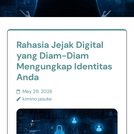
Rahasia Jejak Digital
yang Diam-Diam
Mengungkap Identitas
Anda
May 29, 2026
kimino jasuke