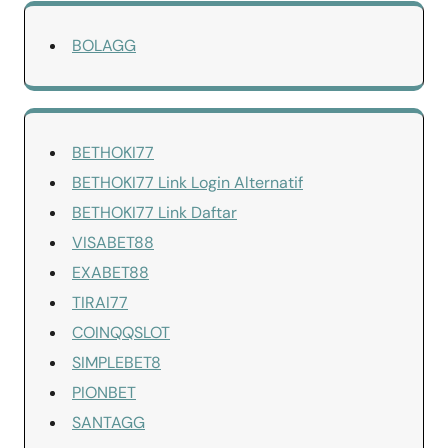
BOLAGG
BETHOKI77
BETHOKI77 Link Login Alternatif
BETHOKI77 Link Daftar
VISABET88
EXABET88
TIRAI77
COINQQSLOT
SIMPLEBET8
PIONBET
SANTAGG