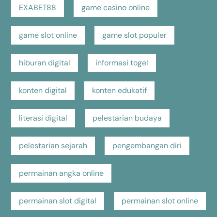
EXABET88
game casino online
game slot online
game slot populer
hiburan digital
informasi togel
konten digital
konten edukatif
literasi digital
pelestarian budaya
pelestarian sejarah
pengembangan diri
permainan angka online
permainan slot digital
permainan slot online