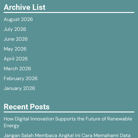
Archive List
August 2026
July 2026
June 2026
May 2026
April 2026
March 2026
February 2026
January 2026
Recent Posts
How Digital Innovation Supports the Future of Renewable
Energy
Jangan Salah Membaca Angka! Ini Cara Memahami Data