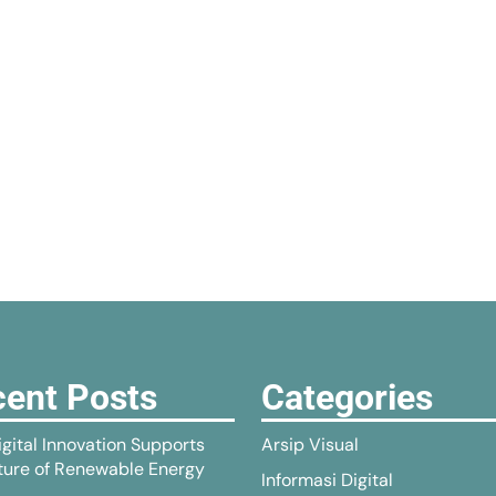
ent Posts
Categories
gital Innovation Supports
Arsip Visual
ture of Renewable Energy
Informasi Digital