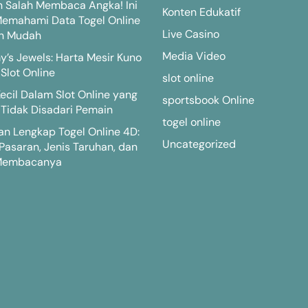
 Salah Membaca Angka! Ini
Konten Edukatif
emahami Data Togel Online
Live Casino
n Mudah
Media Video
s Jewels: Harta Mesir Kuno
Slot Online
slot online
Kecil Dalam Slot Online yang
sportsbook Online
 Tidak Disadari Pemain
togel online
n Lengkap Togel Online 4D:
Uncategorized
 Pasaran, Jenis Taruhan, dan
Membacanya