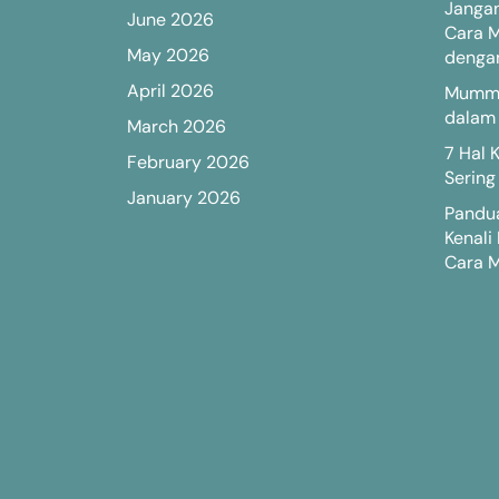
Jangan
June 2026
Cara M
May 2026
denga
April 2026
Mummy’
dalam 
March 2026
7 Hal 
February 2026
Sering
January 2026
Pandua
Kenali
Cara 