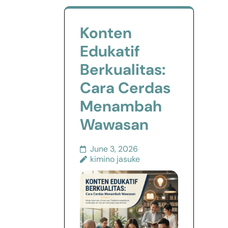
Konten
Edukatif
Berkualitas:
Cara Cerdas
Menambah
Wawasan
June 3, 2026
kimino jasuke