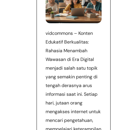
vidcommons – Konten
Edukatif Berkualitas:
Rahasia Menambah
Wawasan di Era Digital
menjadi salah satu topik
yang semakin penting di
tengah derasnya arus
informasi saat ini. Setiap
hari, jutaan orang
mengakses internet untuk
mencari pengetahuan,
mempelajari keterampilan