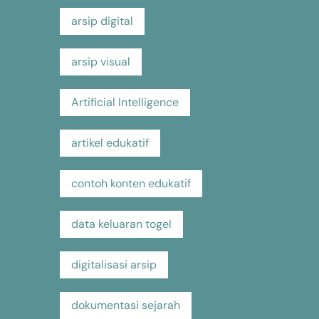
arsip digital
arsip visual
Artificial Intelligence
artikel edukatif
contoh konten edukatif
data keluaran togel
digitalisasi arsip
dokumentasi sejarah