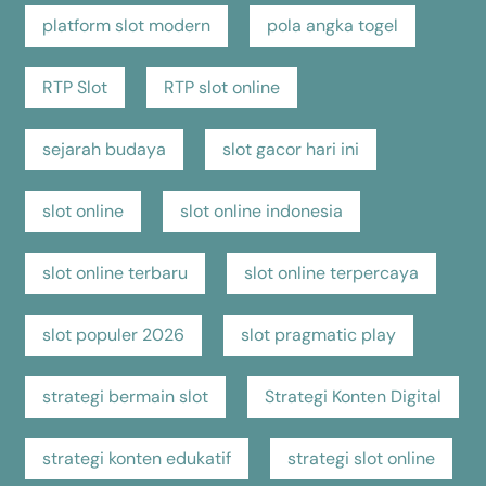
platform slot modern
pola angka togel
RTP Slot
RTP slot online
sejarah budaya
slot gacor hari ini
slot online
slot online indonesia
slot online terbaru
slot online terpercaya
slot populer 2026
slot pragmatic play
strategi bermain slot
Strategi Konten Digital
strategi konten edukatif
strategi slot online