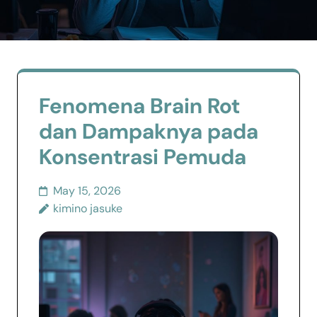
Fenomena Brain Rot
dan Dampaknya pada
Konsentrasi Pemuda
May 15, 2026
kimino jasuke