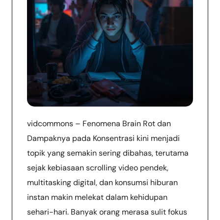
vidcommons – Fenomena Brain Rot dan
Dampaknya pada Konsentrasi kini menjadi
topik yang semakin sering dibahas, terutama
sejak kebiasaan scrolling video pendek,
multitasking digital, dan konsumsi hiburan
instan makin melekat dalam kehidupan
sehari-hari. Banyak orang merasa sulit fokus