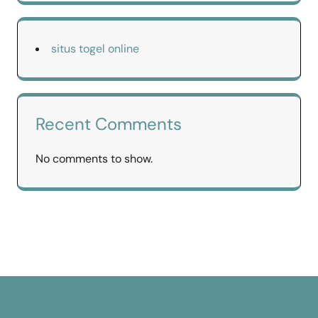
situs togel online
Recent Comments
No comments to show.