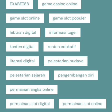
EXABET88
game casino online
game slot online
game slot populer
hiburan digital
informasi togel
konten digital
konten edukatif
literasi digital
pelestarian budaya
pelestarian sejarah
pengembangan diri
permainan angka online
permainan slot digital
permainan slot online