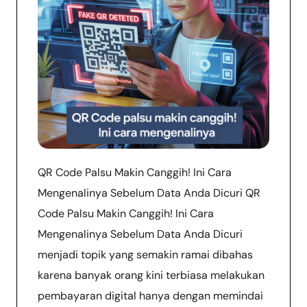
QR Code Palsu Makin Canggih! Ini Cara
Mengenalinya Sebelum Data Anda Dicuri QR
Code Palsu Makin Canggih! Ini Cara
Mengenalinya Sebelum Data Anda Dicuri
menjadi topik yang semakin ramai dibahas
karena banyak orang kini terbiasa melakukan
pembayaran digital hanya dengan memindai