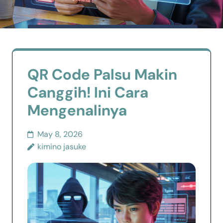
QR Code Palsu Makin
Canggih! Ini Cara
Mengenalinya
May 8, 2026
kimino jasuke