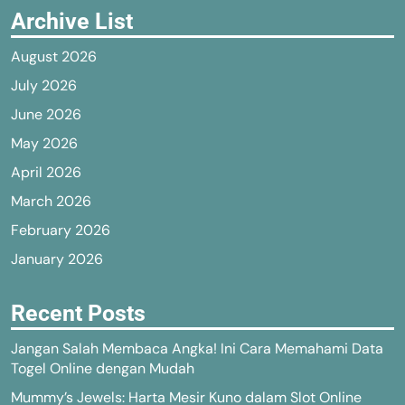
Archive List
August 2026
July 2026
June 2026
May 2026
April 2026
March 2026
February 2026
January 2026
Recent Posts
Jangan Salah Membaca Angka! Ini Cara Memahami Data
Togel Online dengan Mudah
Mummy’s Jewels: Harta Mesir Kuno dalam Slot Online