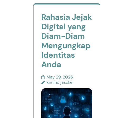
Rahasia Jejak
Digital yang
Diam-Diam
Mengungkap
Identitas
Anda
May 29, 2026
kimino jasuke