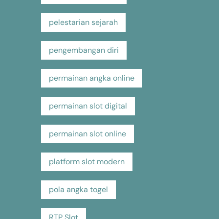
pelestarian sejarah
pengembangan diri
permainan angka online
permainan slot digital
permainan slot online
platform slot modern
pola angka togel
RTP Slot