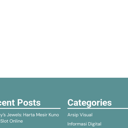
ent Posts
Categories
s Jewels: Harta Mesir Kuno
Arsip Visual
Slot Online
Informasi Digital