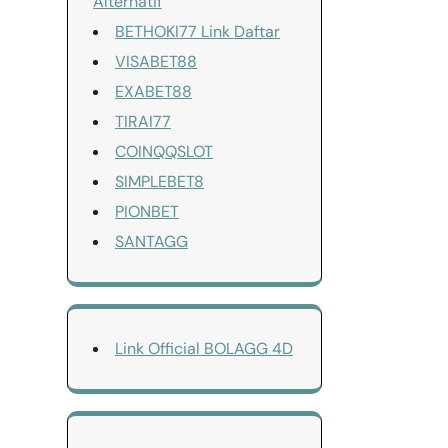
Alternatif
BETHOKI77 Link Daftar
VISABET88
EXABET88
TIRAI77
COINQQSLOT
SIMPLEBET8
PIONBET
SANTAGG
Link Official BOLAGG 4D