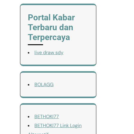
Portal Kabar
Terbaru dan
Terpercaya
live draw sdy
BOLAGG
BETHOKI77
BETHOKI77 Link Login