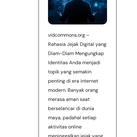
vidcommons.org –
Rahasia Jejak Digital yang
Diam-Diam Mengungkap
Identitas Anda menjadi
topik yang semakin
penting di era internet
modern. Banyak orang
merasa aman saat
berselancar di dunia
maya, padahal setiap
aktivitas online
meninggalkan jejak yang