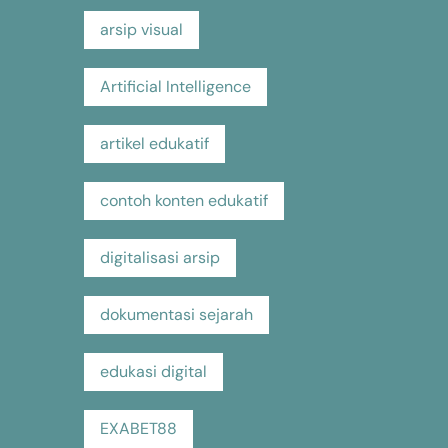
arsip visual
Artificial Intelligence
artikel edukatif
contoh konten edukatif
digitalisasi arsip
dokumentasi sejarah
edukasi digital
EXABET88