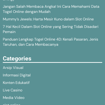
Jangan Salah Membaca Angka! Ini Cara Memahami Data
Togel Online dengan Mudah
Mummy’s Jewels: Harta Mesir Kuno dalam Slot Online
7 Hal Kecil Dalam Slot Online yang Sering Tidak Disadari
Pemain
Panduan Lengkap Togel Online 4D: Kenali Pasaran, Jenis
Taruhan, dan Cara Membacanya
Categories
Arsip Visual
Informasi Digital
Konten Edukatif
Live Casino
Media Video