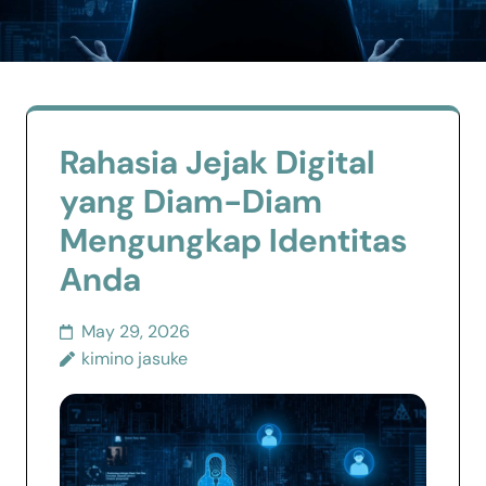
Rahasia Jejak Digital
yang Diam-Diam
Mengungkap Identitas
Anda
May 29, 2026
kimino jasuke