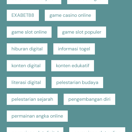
EXABET88
game casino online
game slot online
game slot populer
hiburan digital
informasi togel
konten digital
konten edukatif
literasi digital
pelestarian budaya
pelestarian sejarah
pengembangan diri
permainan angka online