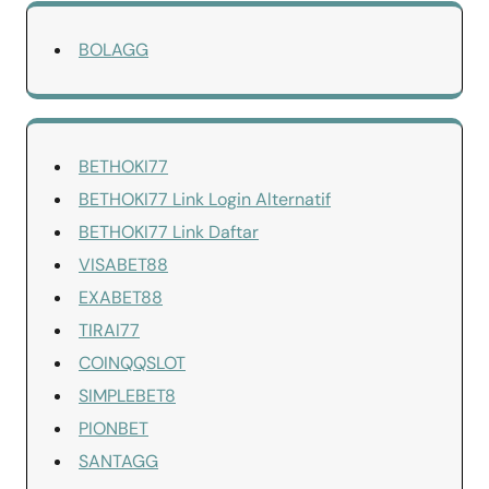
BOLAGG
BETHOKI77
BETHOKI77 Link Login Alternatif
BETHOKI77 Link Daftar
VISABET88
EXABET88
TIRAI77
COINQQSLOT
SIMPLEBET8
PIONBET
SANTAGG