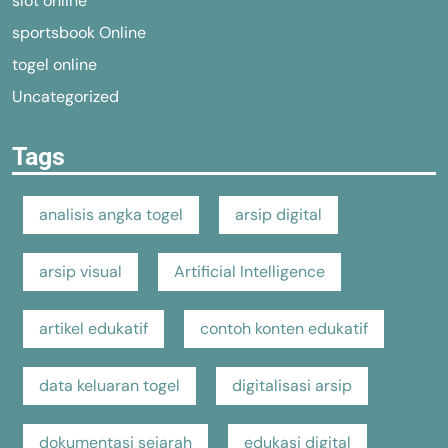
slot online
sportsbook Online
togel online
Uncategorized
Tags
analisis angka togel
arsip digital
arsip visual
Artificial Intelligence
artikel edukatif
contoh konten edukatif
data keluaran togel
digitalisasi arsip
dokumentasi sejarah
edukasi digital