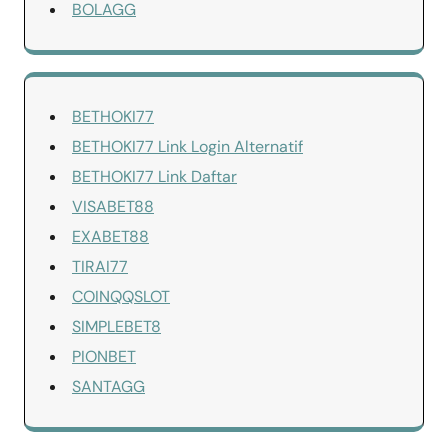
BOLAGG
BETHOKI77
BETHOKI77 Link Login Alternatif
BETHOKI77 Link Daftar
VISABET88
EXABET88
TIRAI77
COINQQSLOT
SIMPLEBET8
PIONBET
SANTAGG