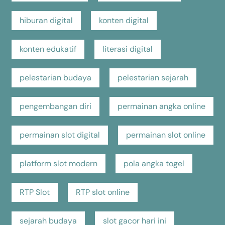
hiburan digital
konten digital
konten edukatif
literasi digital
pelestarian budaya
pelestarian sejarah
pengembangan diri
permainan angka online
permainan slot digital
permainan slot online
platform slot modern
pola angka togel
RTP Slot
RTP slot online
sejarah budaya
slot gacor hari ini