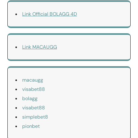
Link Official BOLAGG 4D
Link MACAUGG
macaugg
visabet88
bolagg
visabet88
simplebet8
pionbet