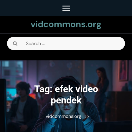
Skip
to
vidcommons.org
content
(Press
Enter)
Search
for:
Tag:
efek video
pendek
vidcommons.org
>>