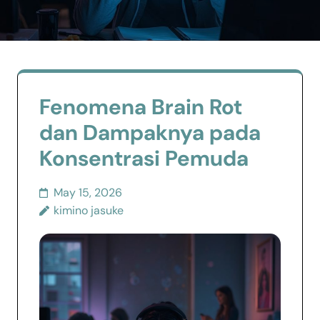
Fenomena Brain Rot
dan Dampaknya pada
Konsentrasi Pemuda
May 15, 2026
kimino jasuke