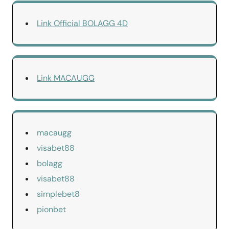
Link Official BOLAGG 4D
Link MACAUGG
macaugg
visabet88
bolagg
visabet88
simplebet8
pionbet