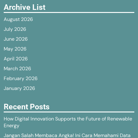
Archive List
August 2026
July 2026
June 2026
May 2026
April 2026
March 2026
February 2026
January 2026
Recent Posts
How Digital Innovation Supports the Future of Renewable
Energy
Jangan Salah Membaca Angka! Ini Cara Memahami Data