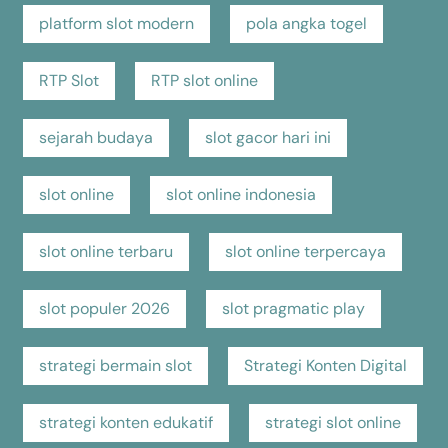
platform slot modern
pola angka togel
RTP Slot
RTP slot online
sejarah budaya
slot gacor hari ini
slot online
slot online indonesia
slot online terbaru
slot online terpercaya
slot populer 2026
slot pragmatic play
strategi bermain slot
Strategi Konten Digital
strategi konten edukatif
strategi slot online