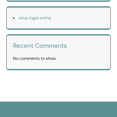
situs togel online
Recent Comments
No comments to show.