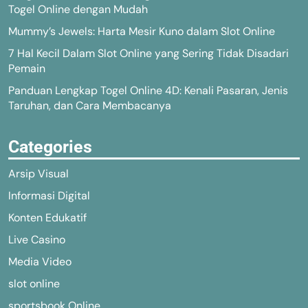
Togel Online dengan Mudah
Mummy’s Jewels: Harta Mesir Kuno dalam Slot Online
7 Hal Kecil Dalam Slot Online yang Sering Tidak Disadari
Pemain
Panduan Lengkap Togel Online 4D: Kenali Pasaran, Jenis
Taruhan, dan Cara Membacanya
Categories
Arsip Visual
Informasi Digital
Konten Edukatif
Live Casino
Media Video
slot online
sportsbook Online