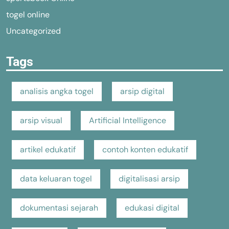
togel online
Uncategorized
Tags
analisis angka togel
arsip digital
arsip visual
Artificial Intelligence
artikel edukatif
contoh konten edukatif
data keluaran togel
digitalisasi arsip
dokumentasi sejarah
edukasi digital