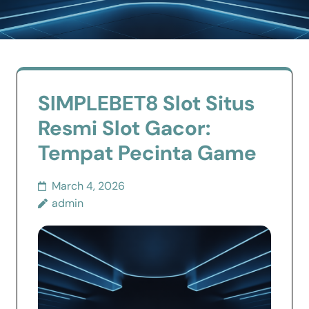
SIMPLEBET8 Slot Situs
Resmi Slot Gacor:
Tempat Pecinta Game
March 4, 2026
admin