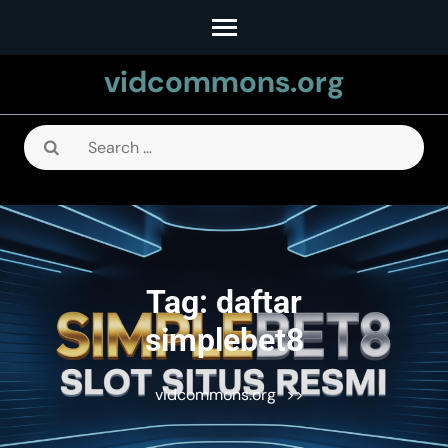
Skip
to
vidcommons.org
content
(Press
Enter)
Search
for:
Tag:
daftar
simplebet8
vidcommons.org
>>