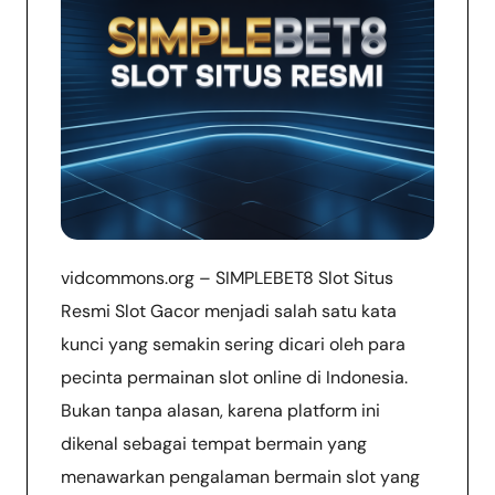
vidcommons.org – SIMPLEBET8 Slot Situs
Resmi Slot Gacor menjadi salah satu kata
kunci yang semakin sering dicari oleh para
pecinta permainan slot online di Indonesia.
Bukan tanpa alasan, karena platform ini
dikenal sebagai tempat bermain yang
menawarkan pengalaman bermain slot yang