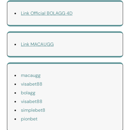
Link Official BOLAGG 4D
Link MACAUGG
macaugg
visabet88
bolagg
visabet88
simplebet8
pionbet