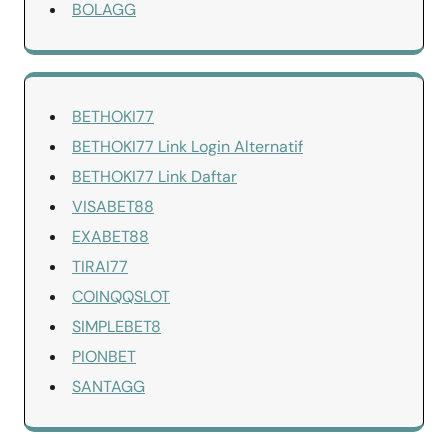
BOLAGG
BETHOKI77
BETHOKI77 Link Login Alternatif
BETHOKI77 Link Daftar
VISABET88
EXABET88
TIRAI77
COINQQSLOT
SIMPLEBET8
PIONBET
SANTAGG